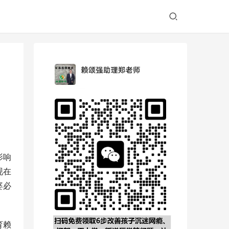
影响
现在
婆必
育赖