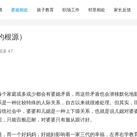
情
婆媳相处
孩子教育
职场工作
邻里相处
家长反馈
的根源）
阅读 47
每个家庭或多或少都会有婆媳矛盾，而这些矛盾也会潜移默化地
系是一种比较特殊的人际关系，自古以来就很难处理。但其实，
传统社会中，婆婆和儿媳是一种上下级关系，也就是说儿媳对婆
屈，只能百般忍耐，对婆婆只有服从跟讨好。
题，而一个好妈妈，好媳妇影响着一家三代的幸福，左养右学教