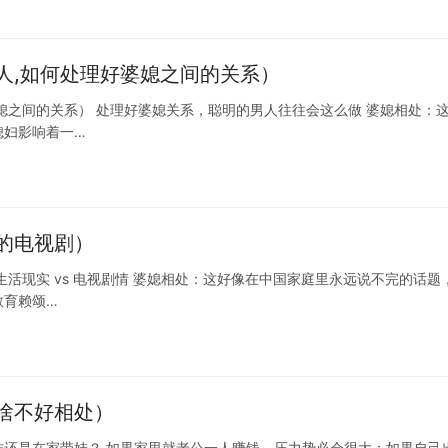
人,如何处理好婆媳之间的关系）
媳之间的关系） 处理好婆媳关系，聪明的男人往往会这么做 婆媳相处：
媳妇影响着一…
的电视剧）
活现实 vs 电视剧情 婆媳相处：这好像在中国家庭里永远说不完的话题
教育赖颂…
啥不好相处）
还是在家带娃？ 如果家里就老公一人赚钱，压力势必会很大；如果自己