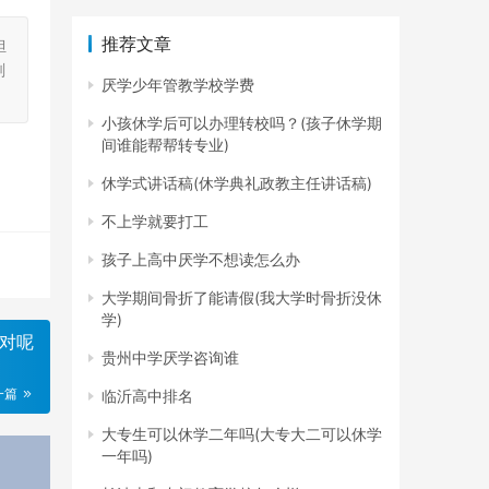
推荐文章
担
刻
厌学少年管教学校学费
小孩休学后可以办理转校吗？(孩子休学期
间谁能帮帮转专业)
休学式讲话稿(休学典礼政教主任讲话稿)
不上学就要打工
孩子上高中厌学不想读怎么办
大学期间骨折了能请假(我大学时骨折没休
学)
对呢
贵州中学厌学咨询谁
一篇
临沂高中排名
大专生可以休学二年吗(大专大二可以休学
一年吗)