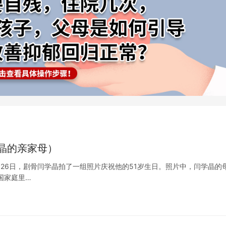
晶的亲家母）
月26日，剧骨闫学晶拍了一组照片庆祝他的51岁生日。照片中，闫学晶的
国家庭里…