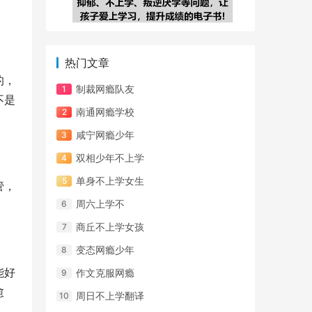
热门文章
的，
制裁网瘾队友
不是
南通网瘾学校
咸宁网瘾少年
双相少年不上学
单身不上学女生
管，
周六上学不
商丘不上学女孩
变态网瘾少年
能好
作文克服网瘾
愈
周日不上学翻译