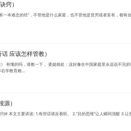
理诀窍）
都有一本难念的经”，不管他是什么家庭，也不管他是贫穷或者富有，都有
话 应该怎样管教）
教） 有懂的吗，请教一下， 婆媳相处：这好像在中国家庭里永远说不完的
养右学教育赖…
根源）
 本文主要讲述: 1.有些话请反着听。 2.“目的思维”让人瞬间清醒 3.让