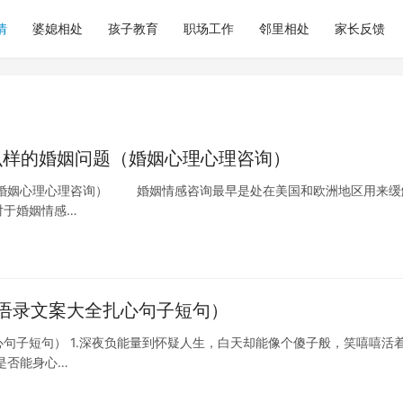
情
婆媳相处
孩子教育
职场工作
邻里相处
家长反馈
么样的婚姻问题（婚姻心理心理咨询）
（婚姻心理心理咨询） 婚姻情感咨询最早是处在美国和欧洲地区用来缓
对于婚姻情感…
语录文案大全扎心句子短句）
句子短句） 1.深夜负能量到怀疑人生，白天却能像个傻子般，笑嘻嘻活
是否能身心…