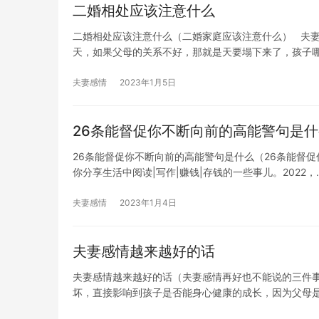
二婚相处应该注意什么
二婚相处应该注意什么（二婚家庭应该注意什么） 夫
天，如果父母的关系不好，那就是天要塌下来了，孩子
夫妻感情
2023年1月5日
26条能督促你不断向前的高能警句是什
26条能督促你不断向前的高能警句是什么（26条能督促
你分享生活中阅读|写作|赚钱|存钱的一些事儿。2022，
夫妻感情
2023年1月4日
夫妻感情越来越好的话
夫妻感情越来越好的话（夫妻感情再好也不能说的三件事
坏，直接影响到孩子是否能身心健康的成长，因为父母