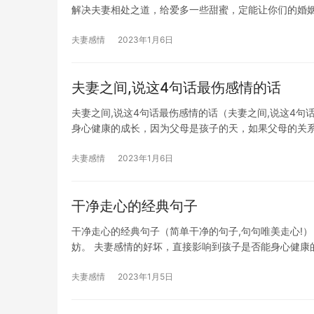
解决夫妻相处之道，给爱多一些甜蜜，定能让你们的婚
夫妻感情
2023年1月6日
夫妻之间,说这4句话最伤感情的话
夫妻之间,说这4句话最伤感情的话（夫妻之间,说这4句
身心健康的成长，因为父母是孩子的天，如果父母的关
夫妻感情
2023年1月6日
干净走心的经典句子
干净走心的经典句子（简单干净的句子,句句唯美走心!
妨。 夫妻感情的好坏，直接影响到孩子是否能身心健康
夫妻感情
2023年1月5日