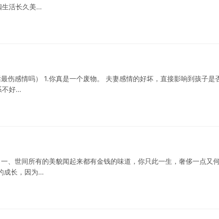
姻生活长久美…
话最伤感情吗） 1.你真是一个废物。 夫妻感情的好坏，直接影响到孩子是
系不好…
） 一、世间所有的美貌闻起来都有金钱的味道，你只此一生，奢侈一点又
的成长，因为…