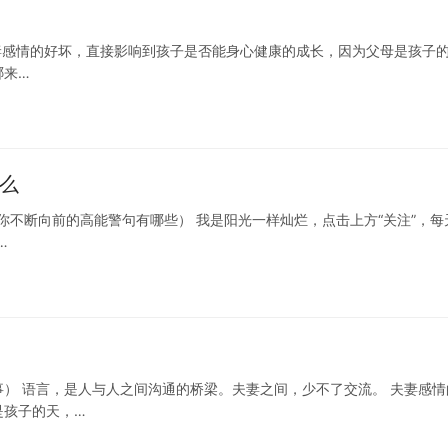
妻感情的好坏，直接影响到孩子是否能身心健康的成长，因为父母是孩子
哪来…
么
你不断向前的高能警句有哪些） 我是阳光一样灿烂，点击上方“关注”，每
…
） 语言，是人与人之间沟通的桥梁。夫妻之间，少不了交流。 夫妻感情
是孩子的天，…