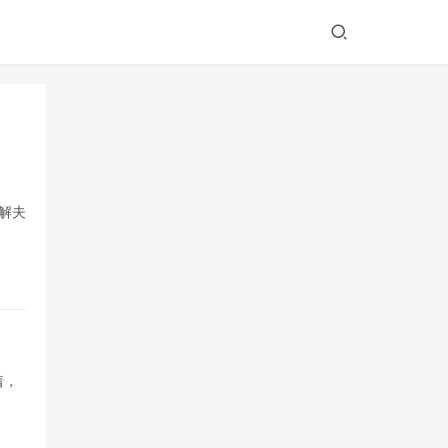
解夫
着，