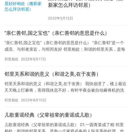
新家怎么拜访邻居）
2022年5月12日
“亲仁善邻,国之宝也”（亲仁善邻的意思是什么）
“亲仁善邻,国之宝也”（亲仁善邻的意思是什么） “亲仁善邻”是一个
成语。与邻者亲近，与邻邦友好 邻里相处：和谐的邻里关系，是每
一个家庭必备的人际关系的处理，也是让孩子有良好的成长环…
邻里相处
2022年8月17日
邻里关系和谐的意义（和谐之美,在于友善）
邻里关系和谐的意义（和谐之美,在于友善） 我快崩溃了，楼上最近
天天晚上打麻将，害得我休息不好，有时半夜会被自动麻将机的洗
牌声吵醒，这一醒就再难入睡。 邻里相处：和谐的邻里关系，是
邻里相处
2022年8月10日
每…
儿歌童谣经典（父辈祖辈的童谣或儿歌）
儿歌童谣经典（父辈祖辈的童谣或儿歌） 01.一园青菜成了精 邻里
相处：和谐的邻里关系，是每一个家庭必备的人际关系的处理，也