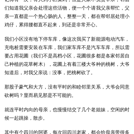
们知道我父亲会处理这些活物，便一个个请我父亲帮忙，父
亲一直都是一个热心肠的人，整整一天，都在帮邻居处理小
鸡仔，累得腰都直不起来，到还是非常开心。
我们小区没有地下停车库，像这次我买了新能源电动汽车，
充电桩需要安装在车库，我们家车库不是汽车车库，所以需
要占用花圃（我们不是高档小区，花圃很多都是各家邻居自
己种植的花草树木），花圃上有着三楼大爷种的桃树，大爷
知道后，对我父亲说：没事，把桃树砍了。
那股子豪气和大方，没有平时的和睦邻里关系，大爷会同意
砍树吗？显而易见那是不可能的。
就连平时内向的母亲，也慢慢结交了几个老姐妹，空闲的时
候一起跳操，散步。
其中有个四川的阿婆，每次回四川老家，都会给母亲带很多