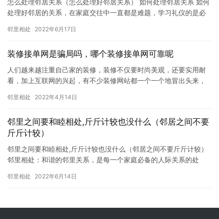
怎么处理邻居关系（怎么处理好邻居关系） 如何处理邻居关系 如何
处理好邻居的关系，在家庭交往中一直都是难题，学习礼仪的是必
要的一课。礼仪的基本要求是：在自己说话、办事、乃至一举一动
邻里相处
2022年6月17日
之…
装修接单网是骗局吗，哪个装修接单网可靠呢
人们越来越注重自己家的装修，装修不仅要时尚美观，还要实用耐
看，加上互联网的兴起，有不少装修网站都一个一个地冒出头来，
为传统装修行业带来一个转机。估计有不少的装修公司、装修设计
邻里相处
2022年4月14日
师都在…
邻里之间要和睦相处,斤斤计较也没什么（邻居之间不要
斤斤计较）
邻里之间要和睦相处,斤斤计较也没什么（邻居之间不要斤斤计较）
邻里相处：和谐的邻里关系，是每一个家庭必备的人际关系的处
理，也是让孩子有良好的成长环境，左养右学教育赖颂…
邻里相处
2022年6月14日