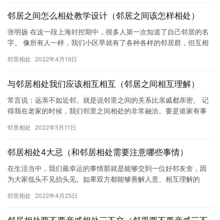
邻居之间怎么相处教学设计（邻居之间该怎样相处）
张明扬 在这一段上海封控期中，很多人第一次知道了自己邻居的名
字。 像所有人一样，我们小区早就有了各种各样的邻居群，但互相
之间还是宛如陌生人一样，除了孩子的玩伴，不说在线下没有交
邻里相处
2022年4月19日
往，…
与邻居相处我们应该相互相互（邻居之间相互理解）
常言说：远亲不如近邻。就是说邻里之间的关系比亲戚都亲密。 记
得我在老家的时候，我们邻里之间相处的非常融洽。要是谁家有事
儿，大家都去帮忙！要有两天不见都还想得慌。我楼上的赵老师，
邻里相处
2022年5月11日
有大…
邻居相处4大忌（和邻居相处需要注意哪些事情）
在生活当中，我们最幸运的事情那就是能够交到一位好邻友舍，因
为大家低头不见抬头见。如果双方都能够善解人意、相互理解的
话，那这样就会避免掉日后很多的麻烦琐事。正如清朝康熙时期礼
邻里相处
2022年4月25日
部尚书张…