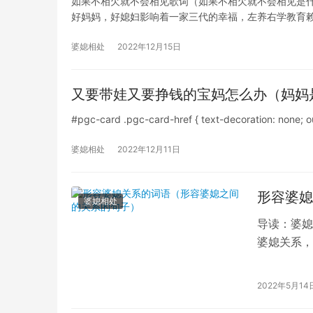
如果不相欠就不会相见歌词（如果不相欠就不会相见是什
好妈妈，好媳妇影响着一家三代的幸福，左养右学教育
婆媳相处
2022年12月15日
又要带娃又要挣钱的宝妈怎么办（妈妈
#pgc-card .pgc-card-href { text-decoration: none; ou
婆媳相处
2022年12月11日
形容婆媳
婆媳相处
导读：婆媳
婆媳关系，
宾”、&#82
2022年5月14