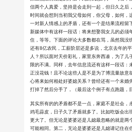
信两个人真爱，坚持是会走到一起，但日久之后
时间就会想到当初我父母如何，你父母，如何，
一对新人情感上的矛盾，还有一个是结果流程留
新媒体中有这样一段话：将来想娶我女儿的必须
住，等等。下面的评论大多数都在骂，虽然我没
还有8亿农民，工薪阶层还是多说，北京去年的
人？所以面对天价彩礼，家里东奔西凑，为了儿
限的不满。同样，去年信息流还有这样一段话：
正没花钱！且不论这些人是不是为了博流量故意
心将来如何相处好婆媳关系？曾经还有一个未婚
打掉了然后分手了，（最后这个例子有点跑题，
其实所有的的矛盾都不是一点，家庭不是社会，
鸡毛蒜皮，日子久了矛盾就多了。比如吃饭会出
更大了。但无论是婆婆还是儿媳最忽略的就是两
可能相同。第二，无论是婆婆还是儿媳请记住在