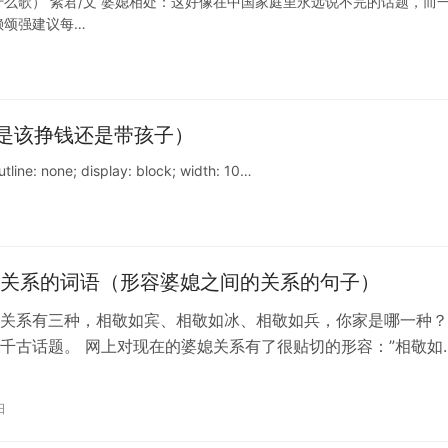
么歌） 紫君/文 婆媳相处：这好像在中国家庭里永远说不完的话题，而
赖颂强建议每…
是该挣钱还是带孩子）
tline: none; display: block; width: 10…
关系的词语（形容婆媳之间的关系的句子）
关系有三种，相敬如宾、相敬如冰、相敬如兵，你家是哪一种？ 
千古话题。 网上对现在的婆媳关系有了很贴切的形容：”相敬如
…
日