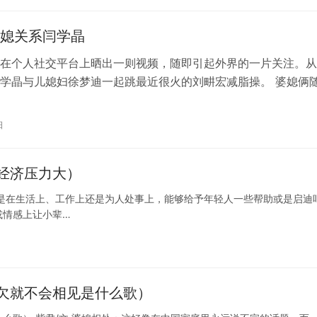
媳关系闫学晶
在个人社交平台上晒出一则视频，随即引起外界的一片关注。从
学晶与儿媳妇徐梦迪一起跳最近很火的刘畊宏减脂操。 婆媳俩
动作很整齐，细细看，闫学晶的每一…
日
经济压力大）
是在生活上、工作上还是为人处事上，能够给予年轻人一些帮助或是启迪
或情感上让小辈…
欠就不会相见是什么歌）