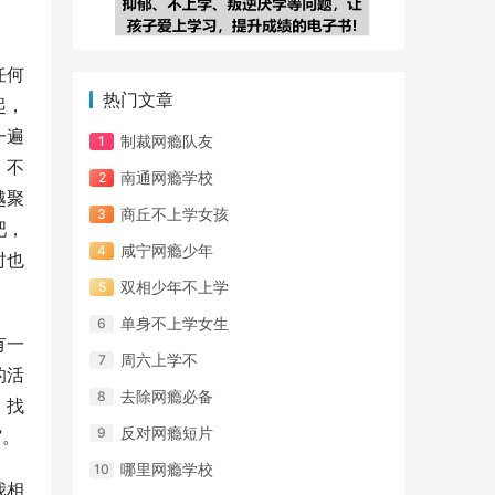
任何
热门文章
起，
一遍
制裁网瘾队友
，不
南通网瘾学校
越聚
商丘不上学女孩
吧，
咸宁网瘾少年
时也
双相少年不上学
单身不上学女生
有一
周六上学不
的活
去除网瘾必备
，找
反对网瘾短片
”。
哪里网瘾学校
我相