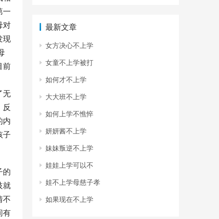
第一
母对
最新文章
发现
女方决心不上学
母
女童不上学被打
目前
如何才不上学
了无
大大班不上学
，反
如何上学不憔悴
的内
妍妍酱不上学
孩子
妹妹叛逆不上学
娃娃上学可以不
子的
娃不上学母慈子孝
歧就
情不
如果现在不上学
间有