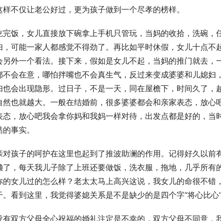
这样不仅让老公好过，更为孩子做到一个尽孝的榜样。
吃完饭，女儿直接放下碗拿上手机只管玩，当妈的收拾，洗碗，
妇，可能一家人都感觉不得劲了。再比如平时休假，女儿十点不
会另外一个看法。接下来，假如是女儿不起，当妈的推门就去，
都不会在意，哪怕拌嘴也不会真生气，反过来变成婆婆和儿媳妇
妇也会出现隐形。过日子，不是一天，同在屋檐下，时间久了，
自然也就越大。一般在结婚前，很多婆婆都会和亲家表态，放心
表态，放心吧我会拿你妈和我妈一样对待，出发点都是好的，当
酷的事实。
亲对孩子的呵护在这里也起到了推波助澜的作用。记得好久以前
懒了，每天我儿子除了上班还要做饭，洗衣服，拖地，几乎所有
你的女儿过的怎么样？老太太马上高兴这说，我女儿的命很不错
。看到这里，我觉得婆媳关系是不是缺少的是四个字“将心比心
没有双方父母全心祝福的婚礼注定是不幸的，双方父母不同意，