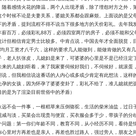
，随着感情火花的降温，两个人出现矛盾，除了埋怨对方之外，
这个时候不论是夫妻关系，婆媳关系都会跟麻烦。上面说的是父
下的矛盾，提到流程不得不说当下很多地方的天价彩礼。去年我
年薪百万，必须彩礼88万，必须四室两厅的房子，必须不能和父
统计但相信肯定男士比较多。中肯点说，中国去年才全面脱贫，
平均月工资才八千六，这样的要求几人能做到，能做肯做的又有几
子，老人扒张皮，儿媳妇是来了，可婆婆的心里是不是已经注定
未来的儿媳妇听着，来了我家要伺候好我们，不伺候好，就滚蛋
胡说，但我相信说这番话的人内心或多或少肯定有此想法，这样
先孕的女孩，因为怀孕了婆婆变卦了，彩礼不给了，准儿媳就把
目的是为了渲染目前世俗中的矛盾）
永远不会一件事，一根稻草来压倒骆驼，生活的柴米油盐，过日
现咸与淡，买菜会出现贵与便宜，买衣服会多于少，带孩子的分
个问题：第一你们年龄不同，教育不同，从小经历不同，看待是
你心里对方再差也是亲人，再差也胜过路人，强过旁人，朋友之