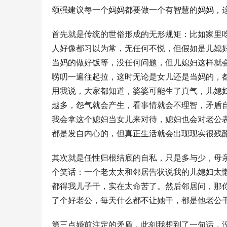
颂强建议每一个妈妈都要做一个有智慧的妈妈，
首先就是传统的世俗形成的无形规矩：比如家里
人好像都习以为常，无任何不悦，但假如是儿媳
当妈的做好饭等，没任何问题，但儿媳妇这样就
唠叨一遍往起拉，这时无论是女儿还是当妈的，
用我说，大家都知道，婆婆可能生了真气，儿媳
越多，怨气就会产生，看事情就会不理智，矛盾
我会拿这个媳妇当女儿来对待，媳妇也会对老公
都是发自内心的，但真正生活就会出现现实很残
其次就是任性归根结底的自私，只是多与少，母
个笑话：一个老太太和邻居告状说我的儿媳妇太
都得我儿子干，实在太命苦了。然后邻居问，那
了个好老公，每天什么都不让她干，都是他老公干
第三点婚前注定的矛盾，此刻我想到了一句话，