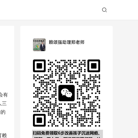
会有
人三
闹的
育赖