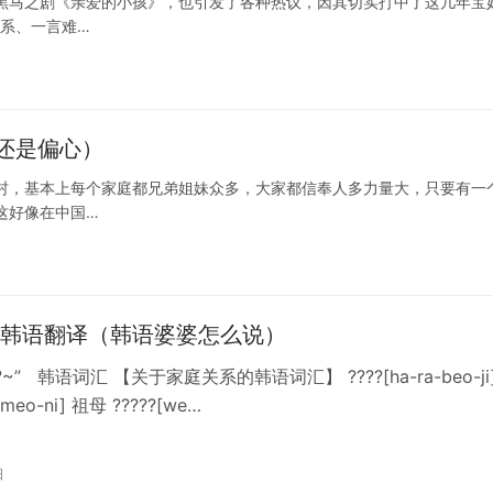
黑马之剧《亲爱的小孩》，也引发了各种热议，因其切实打中了这几年宝
关系、一言难…
还是偏心）
村，基本上每个家庭都兄弟姐妹众多，大家都信奉人多力量大，只要有一
这好像在中国…
韩语翻译（韩语婆婆怎么说）
 ? ??~” 韩语词汇 【关于家庭关系的韩语词汇】 ????[ha-ra-beo-ji
-meo-ni] 祖母 ?????[we…
日