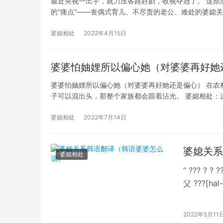
最近央视一出手，就力压各路好剧，收视夺冠了。 这部
的“痛点”——丧偶式育儿、不尽责的老公、难处的婆媳
婆媳相处
2022年4月15日
婆婆怕妯娌所以偏心她（对婆婆再好她
婆婆怕妯娌所以偏心她（对婆婆再好她还是偏心） 在农
子可以混出头，那整个家族都会跟着沾光。 婆媳相处：
婆媳相处
2022年7月14日
婆媳关系
婆媳相处
“ ??? ?
父 ???[hal
2022年5月11