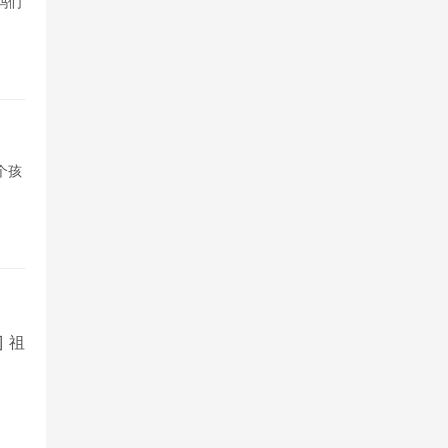
妈们
个孩
] 祖