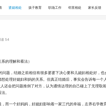
情
婆媳相处
孩子教育
职场工作
邻里相处
家长反馈
读 54
关系的理解和看法）
庭的问题，结婚之前相信有很多婆婆下决心要和儿媳妇相处好，也
都想处理好媳妇和妈的关系。但真正结婚后，事实会告诉每一个
数人还会把问题推倒了对方，认为通情达理的自己碰上了无理取
看法。
题，而一个好妈妈，好媳妇影响着一家三代的幸福，左养右学教