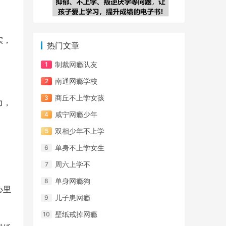
实，
热门文章
制裁网瘾队友
南通网瘾学校
商丘不上学女孩
力，
咸宁网瘾少年
双相少年不上学
单身不上学女生
周六上学不
单身网瘾狗
心里
儿子患网瘾
壁纸戒掉网瘾