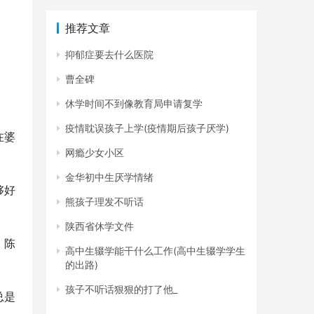
推荐文章
抑郁症要去什么医院
曹全碑
。
休学时间不到像教育局申请复学
疫情耽误孩子上学(疫情期后孩子厌学)
在婆
网瘾少女小区
金华初中生厌学情绪
够好
熊孩子理发不听话
陕西省休学文件
。陈
高中生辍学能干什么工作(高中生辍学学生
的出路)
孩子不听话狠狠的打了他_
总是