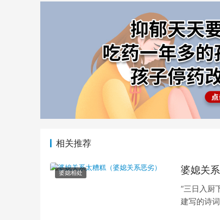
相关推荐
婆媳关系
婆媳相处
“三日入厨
建写的诗词
够迎合婆婆