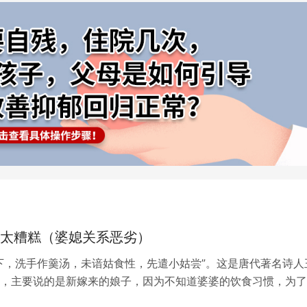
太糟糕（婆媳关系恶劣）
下，洗手作羹汤，未谙姑食性，先遣小姑尝”。这是唐代著名诗人
，主要说的是新嫁来的娘子，因为不知道婆婆的饮食习惯，为了
的口味，做饭菜的时候让小姑先尝尝…