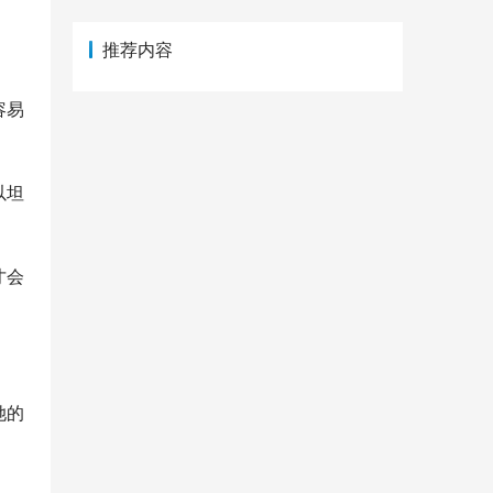
推荐内容
容易
以坦
才会
她的