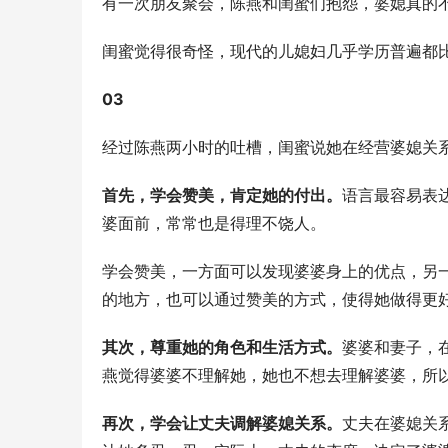
有一次朋友聚会，陈燕和闺蜜们抱怨，婆媳真的
闺蜜觉得很奇怪，现代的儿媳妇几乎学历普遍都
03
经过陈燕两小时的吐槽，闺蜜说她在经营婆媳关
首先，学会赞美，肯定她的付出。
语言最容易表
婆面前，常常也是得理不饶人。
学会赞美，一方面可以发现婆婆身上的优点，另
的地方，也可以通过赞美的方式，使得她做得更
其次，尊重她的角色和生活方式。
婆婆和妻子，
燕觉得婆婆不理解她，她也不想去理解婆婆，所
再次，学会让丈夫调解婆媳关系。
丈夫在婆媳关