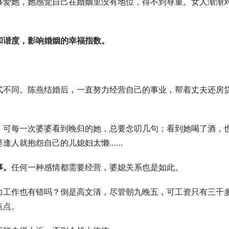
够爱她，她感觉自己在婚姻里没有地位，得不到尊重。女人渐渐
和谐度，影响婚姻的幸福指数。
式不同。陈燕结婚后，一直努力经营自己的事业，帮着丈夫还房
，可每一次婆婆看到晚归的她，总要念叨几句；看到她喝了酒，
婆逢人就抱怨自己的儿媳妇太懒……
事。
任何一种感情都需要经营，婆媳关系也是如此。
力工作也有错吗？倒是高文清，尽管朝九晚五，可工资只有三千
点点。