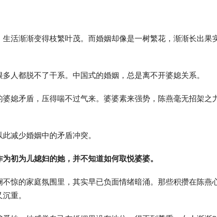
，生活渐渐变得枝繁叶茂。而婚姻却像是一树繁花，渐渐长出果
很多人都脱不了干系。中国式的婚姻，总是离不开婆媳关系。
的婆媳矛盾，压得喘不过气来。婆婆素来强势，陈燕毫无招架之
以此减少婚姻中的矛盾冲突。
作为初为儿媳妇的她，并不知道如何取悦婆婆。
澜不惊的家庭氛围里，其实早已负面情绪暗涌。那些积攒在陈燕
又沉重。