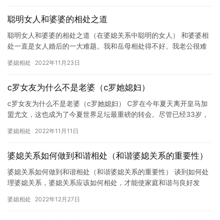
聪明女人和婆婆的相处之道
聪明女人和婆婆的相处之道（在婆媳关系中聪明的女人） 和婆婆相
处一直是女人婚后的一大难题。我和岳母相处得不好。我老公很难
夹在中间，但是把我婆婆当妈就太傻了。婆媳关系总是一种矛盾和
婆媳相处
2022年11月23日
尴尬…
c罗女友为什么不是老婆（c罗她媳妇）
c罗女友为什么不是老婆（c罗她媳妇） C罗在今年夏天离开皇马加
盟尤文，这也成为了今夏世界足坛最重磅的转会。尽管已经33岁，
C罗仍然是足坛最顶尖的两名球员之一。然而即便是这样的天皇巨…
婆媳相处
2022年11月11日
婆媳关系如何做到和谐相处（和谐婆媳关系的重要性）
婆媳关系如何做到和谐相处（和谐婆媳关系的重要性） 谈到如何处
理婆媳关系，婆媳关系应该如何相处，才能使家庭和谐与良好发
展，这个话题应该是每个家庭都迫切希望解决的事情，也是每个家
婆媳相处
2022年12月27日
庭必须…