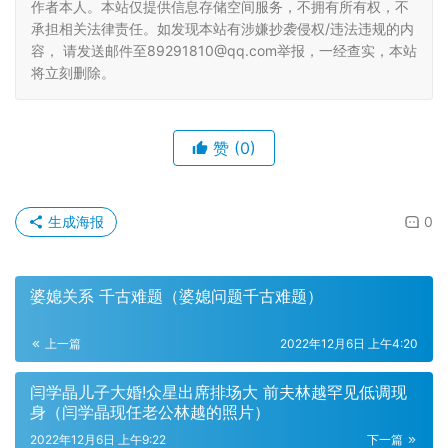
作者本人。本站仅提供信息存储空间服务，不拥有所有权，不
承担相关法律责任。如发现本站有涉嫌抄袭侵权/违法违规的内
容， 请发送邮件至89291810@qq.com举报，一经查实，本站
将立刻删除。
赞
(0)
生成海报
0
婆媳关系 千古难题（婆媳问题千古难题）
上一篇
2022年12月6日 上午4:20
闫学晶儿子大婚!众星出席排场大 前夫林越罕见低调现
身（闫学晶现任老公林越的照片）
2022年12月6日 上午9:22
下一篇