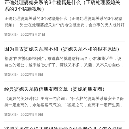
正确处理婆媳关系的3个秘籍是什么（正确处理婆媳关
系的3个秘籍视频）
正确处理婆媳关系的3个秘籍是什么（正确处理婆媳关系的3个秘籍
视频） 男士在处理婆媳关系中的地位很重要，会办事的男人既讨好
了老妈，又讨好了老婆。 婆媳相处：这好像在中国…
婆媳相处
2022年8月31日
因为自古婆媳关系就不和（婆媳关系不和的根本原因）
都说“自古婆媳难相处”，难道真的就是这样吗？ 小君和我诉苦，说
自己的老公，越来越“没用”了。赚钱又不多，又懒，又不关心自己，
又不教育孩子，等等，总之就是没有一件事是能让她看得顺眼，…
婆媳相处
2022年5月6日
经典婆媳关系微信朋友圈文章（婆媳的朋友圈）
《媳妇的美好时代》里有一句台词： “什么样的婆媳关系最安全？保
持一定距离的，永远客客气气的。” 婆媳之间，距离不一定产生美，
但保持距离一定能够减少不必要的“碰撞”。 心理学家吴迪也…
婆媳相处
2022年5月9日