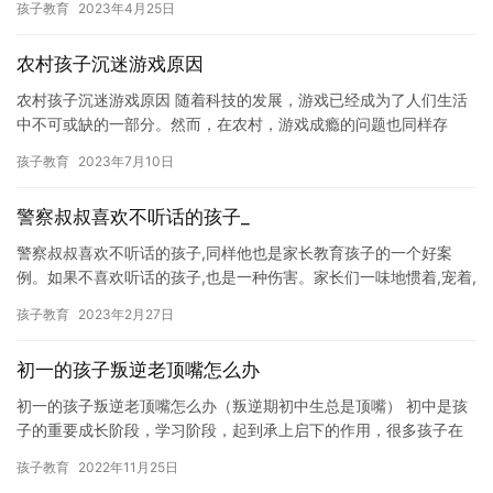
孩子教育
2023年4月25日
农村孩子沉迷游戏原因
农村孩子沉迷游戏原因 随着科技的发展，游戏已经成为了人们生活
中不可或缺的一部分。然而，在农村，游戏成瘾的问题也同样存
在。下面，我们将探讨一下农村孩子沉迷游戏的原因。 点咨询免费
孩子教育
2023年7月10日
领取…
警察叔叔喜欢不听话的孩子_
警察叔叔喜欢不听话的孩子,同样他也是家长教育孩子的一个好案
例。如果不喜欢听话的孩子,也是一种伤害。家长们一味地惯着,宠着,
宠着,只会造成孩子内心的负面情绪,让孩子变得不听话。 在邻…
孩子教育
2023年2月27日
初一的孩子叛逆老顶嘴怎么办
初一的孩子叛逆老顶嘴怎么办（叛逆期初中生总是顶嘴） 初中是孩
子的重要成长阶段，学习阶段，起到承上启下的作用，很多孩子在
上初中时是比较叛逆的，不喜欢家长，更加不喜欢家长的唠叨，正
孩子教育
2022年11月25日
值青…