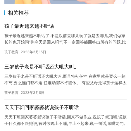
相关推荐
孩子最近越来越不听话
孩子最近越来越不听话了,不是以前去哪儿玩了就是去哪儿,我们做家
长的也开始问“你今天是回来吗?”,不一定回答能回答出所有的问题,比
如问:“今天中午在哪里吃的?”,“你能吃午饭吗?”,…
孩子教育
2023年3月15日
三岁孩子老是不听话还大吼大叫_
三岁孩子老是不听话还大吼大叫,而且特别任性,在家里就是要么一刻
不离,要么连门都不走,任谁劝都不肯罢休。 有些父母觉得孩子这样太
不懂事,自己当初为了孩子也是这么来的,所以有些话也是对…
孩子教育
2023年3月8日
天天下班回家婆婆就说孩子不听话
天天下班回家婆婆就说孩子不听话,回来不做作业,说孩子就顶嘴,说孩
子什么都不跟她说,有时候晚上不睡,早上不起来,说一句话,顶嘴两句,
回家就开始数落孩子。 每天话不投机半句多,儿子就在…