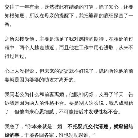
交往了一年有余，既然彼此有结婚的打算，除了知心，还要
知根知底，所以在母亲的提醒下，我把婆家的底细探查了一
番。
之所以接受他，主要是满足了我对感情的期待，在相处的过
程中，两个人越走越近，而且他在工作中用心进取，从来不
得过且过。
心上人没得说，但未来的婆婆就不好说了，隐约听说他的前
妻就是因为婆婆的助攻才离开的。
我问老公为什么和前妻离婚，他眼神闪烁，支吾了半天，告
诉我是因为两人的性格不合。要是别人这么说，我八成就信
了，但他向来心思细腻，不可能婚后才发现性格不合。
我急了，“你本来就是二婚，
不把疑点交代清楚，就甭提结
婚的事，
干脆各回各家，谁也别耽误谁。”