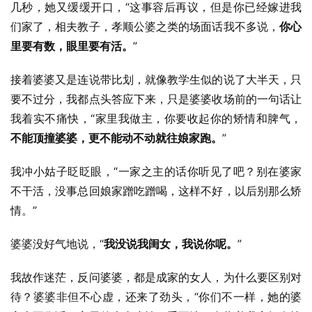
几秒，她又缓缓开口，“这事容后再议，但是你已经嫁进我
们家了，相夫教子，孝顺公婆之类的场面话我不多说，
你心
里要有数，眼里要有活。
”
接着婆婆又是连说带比划，就像教学生似的说了大半天，只
要不过分，我都点头答应下来，只是婆婆收场前的一句话让
我着实不痛快，“家里我做主，你要收起你的矫情和脾气，
不能顶撞婆婆，更不能动不动就往娘家跑。
”
我冲小姑子眨眨眼，“一家之主的话你听见了吧？别在婆家
不干活，没事总回娘家蹭吃蹭喝，这样不好，以后别那么矫
情。”
婆婆没好气地说，“
我没说我闺女，我说你呢。
”
我故作迷茫，反问婆婆，都是成家的女人，为什么要区别对
待？婆婆非但不心虚，还来了劲头，“你们不一样，她的婆