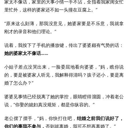
家太不像话，家里的大事小情一手不沾，全指着我家闺女忙
里忙外，这样的婆家还不如一头撞在豆腐上。”
“原来这么刻薄，那我没意见，她婆家要是不乐意，我就拿
刚才的录音和他们理论。”
说着，我按下了手机的播放键，传出了婆婆颇有气势的话：
她的婆家太不像话……
小姑子差点没哭出来，一脸委屈地看向婆婆，“妈，瞧你说
的，要是被婆家人听见，我解释得清吗？孩子还小，要是离
婚了怎么办？”
婆婆见事情已经脱离了她的掌控，眼睛瞪得溜圆，冲着老公
说，“你娶的媳妇真没规矩，都是你纵容的。”
老公摆了摆手，“妈，你快打住吧，
结婚之前我们说好了，
你们的事我不参与，
否则就离婚，我可不想再离婚了。”