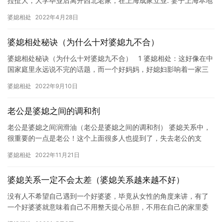
拉扯大，大学毕业后离开西北老家，在上海成家立业. 妻子上海本地
人，目前母亲独自在老家，这边丈母娘跟我们住一起帮忙照看2岁…
婆媳相处
2022年4月28日
婆媳相处秘诀（为什么十对婆媳九不合）
婆媳相处秘诀（为什么十对婆媳九不合） 1 婆媳相处：这好像在中
国家庭里永远说不完的话题，而一个好妈妈，好媳妇影响着一家三
代的幸福，左养右学教育赖颂强建议每一个妈妈都要…
婆媳相处
2022年9月10日
老公是婆媳之间的调和剂
老公是婆媳之间润滑油（老公是婆媳之间的调和剂） 婆媳关系中，
很重要的一点是老公！这个上面很多人也提到了，失去老公的支
持，你就是孤军奋战！ 婆媳相处：这好像在中国家庭里永远说不完
婆媳相处
2022年11月21日
的话…
婆媳关系一定不会太差（婆媳关系越来越不好）
没有人不希望自己遇到一个好婆婆，毕竟从女性的角度来讲，有了
一个好婆婆就意味着自己不用整天提心吊胆，不用在自己的家里委
屈自己。所以，女人在结婚的时候，一定要好好地了解一下自己的