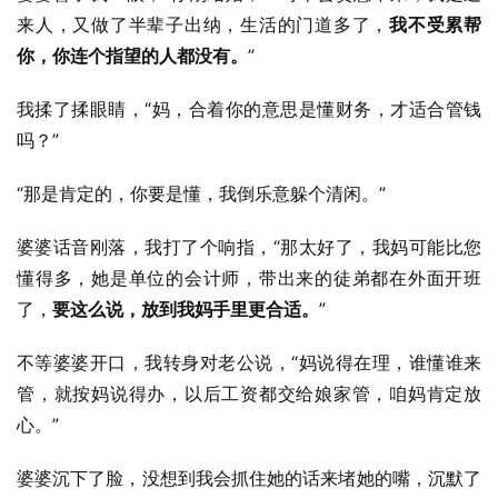
来人，又做了半辈子出纳，生活的门道多了，
我不受累帮
你，你连个指望的人都没有。
”
我揉了揉眼睛，“妈，合着你的意思是懂财务，才适合管钱
吗？”
“那是肯定的，你要是懂，我倒乐意躲个清闲。”
婆婆话音刚落，我打了个响指，“那太好了，我妈可能比您
懂得多，她是单位的会计师，带出来的徒弟都在外面开班
了，
要这么说，放到我妈手里更合适。
”
不等婆婆开口，我转身对老公说，“妈说得在理，谁懂谁来
管，就按妈说得办，以后工资都交给娘家管，咱妈肯定放
心。”
婆婆沉下了脸，没想到我会抓住她的话来堵她的嘴，沉默了