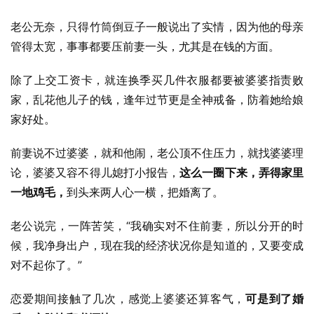
老公无奈，只得竹筒倒豆子一般说出了实情，因为他的母亲
管得太宽，事事都要压前妻一头，尤其是在钱的方面。
除了上交工资卡，就连换季买几件衣服都要被婆婆指责败
家，乱花他儿子的钱，逢年过节更是全神戒备，防着她给娘
家好处。
前妻说不过婆婆，就和他闹，老公顶不住压力，就找婆婆理
论，婆婆又容不得儿媳打小报告，
这么一圈下来，弄得家里
一地鸡毛，
到头来两人心一横，把婚离了。
老公说完，一阵苦笑，“我确实对不住前妻，所以分开的时
候，我净身出户，现在我的经济状况你是知道的，又要变成
对不起你了。”
恋爱期间接触了几次，感觉上婆婆还算客气，
可是到了婚