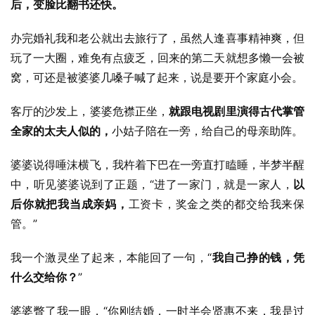
后，变脸比翻书还快。
办完婚礼我和老公就出去旅行了，虽然人逢喜事精神爽，但
玩了一大圈，难免有点疲乏，回来的第二天就想多懒一会被
窝，可还是被婆婆几嗓子喊了起来，说是要开个家庭小会。
客厅的沙发上，婆婆危襟正坐，
就跟电视剧里演得古代掌管
全家的太夫人似的，
小姑子陪在一旁，给自己的母亲助阵。
婆婆说得唾沫横飞，我杵着下巴在一旁直打瞌睡，半梦半醒
中，听见婆婆说到了正题，“进了一家门，就是一家人，
以
后你就把我当成亲妈，
工资卡，奖金之类的都交给我来保
管。”
我一个激灵坐了起来，本能回了一句，“
我自己挣的钱，凭
什么交给你？
”
婆婆瞥了我一眼，“你刚结婚，一时半会贤惠不来，我是过