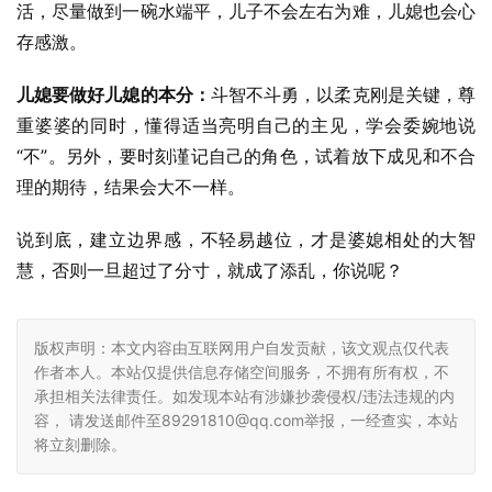
活，尽量做到一碗水端平，儿子不会左右为难，儿媳也会心
存感激。
儿媳要做好儿媳的本分：
斗智不斗勇，以柔克刚是关键，尊
重婆婆的同时，懂得适当亮明自己的主见，学会委婉地说
“不”。另外，要时刻谨记自己的角色，试着放下成见和不合
理的期待，结果会大不一样。
说到底，建立边界感，不轻易越位，才是婆媳相处的大智
慧，否则一旦超过了分寸，就成了添乱，你说呢？
版权声明：本文内容由互联网用户自发贡献，该文观点仅代表
作者本人。本站仅提供信息存储空间服务，不拥有所有权，不
承担相关法律责任。如发现本站有涉嫌抄袭侵权/违法违规的内
容， 请发送邮件至89291810@qq.com举报，一经查实，本站
将立刻删除。