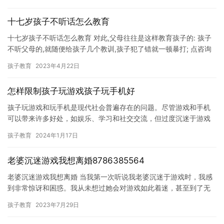
建…
十七岁孩子不听话怎么教育
十七岁孩子不听话怎么教育 对此,父母往往是这样教育孩子的: 孩子
不听父母的,就随便给孩子几个教训,孩子犯了错就一顿暴打; 点咨询
免费领取《左养右学赖颂强讲如何改善孩子叛逆厌学提学习…
孩子教育
2023年4月22日
怎样限制孩子玩游戏孩子玩手机好
孩子玩游戏和玩手机是现代社会普遍存在的问题。尽管游戏和手机
可以带来许多好处，如娱乐、学习和社交交流，但过度沉迷于游戏
和手机也会对孩子的成长和健康造成负面影响。因此，如何限制孩
孩子教育
2024年1月17日
子的游…
老婆沉迷游戏我想离婚8786385564
老婆沉迷游戏我想离婚 当我第一次听说我老婆沉迷于游戏时，我感
到非常惊讶和困惑。我从未想过她会对游戏如此着迷，甚至到了无
法自拔的程度。 点咨询免费领取《左养右学赖颂强讲如何30天改
孩子教育
2023年7月29日
善…