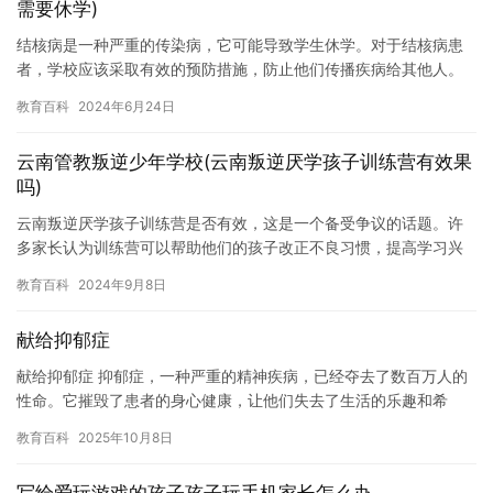
需要休学)
结核病是一种严重的传染病，它可能导致学生休学。对于结核病患
者，学校应该采取有效的预防措施，防止他们传播疾病给其他人。
休学是结核病患者需要采取的措施之一。休学期间，患者需要隔离
教育百科
2024年6月24日
自己…
云南管教叛逆少年学校(云南叛逆厌学孩子训练营有效果
吗)
云南叛逆厌学孩子训练营是否有效，这是一个备受争议的话题。许
多家长认为训练营可以帮助他们的孩子改正不良习惯，提高学习兴
趣，但是也有许多家长表示他们的孩子并没有收到预期的效果。那
教育百科
2024年9月8日
么，云…
献给抑郁症
献给抑郁症 抑郁症，一种严重的精神疾病，已经夺去了数百万人的
性命。它摧毁了患者的身心健康，让他们失去了生活的乐趣和希
望。 抑郁症并不是个人的问题，而是社会问题。它源于人们内心的
教育百科
2025年10月8日
黑暗…