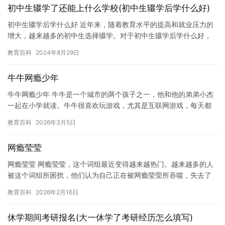
初中生辍学了还能上什么学校(初中生辍学后学什么好)
初中生辍学后学什么好 近年来，随着教育水平的提高和就业压力的
增大，越来越多的初中生选择辍学。对于初中生辍学后学什么好，
这是一个值得讨论的话题。在本文中，我们将探讨一些适合初中生
教育百科
2024年8月29日
学习…
牛牛网瘾少年
牛牛网瘾少年 牛牛是一个城市的两个孩子之一，他和他的弟弟小杰
一起在小学就读。牛牛很喜欢玩游戏，尤其是互联网游戏，每天都
会花费大量的时间和金钱在网络游戏上。然而，随着时间的推移，
教育百科
2026年3月5日
牛牛…
网瘾莹莹
网瘾莹莹 网瘾莹莹，这个词组最近变得越来越热门。越来越多的人
被这个词组所困扰，他们认为自己正在被网瘾莹莹所吞噬，失去了
生活的乐趣和意义。 网瘾莹莹，是指过度使用互联网和电子游戏，
教育百科
2026年2月16日
以…
休学期间考研报名(大一休学了考研经历怎么填写)