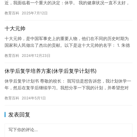
近，我面临着一个重大的决定：休学。 我的健康状况一直不太好，
经常生病，这使我在学校的表现也受到了影响。因此，我决定休学
教育百科
2025年7月12日
一…
十大元帅
十大元帅，是中国军事史上的重要人物，他们在不同的历史时期为
国家和人民做出了杰出的贡献。以下是这十大元帅的名字： 1. 朱德
2. 彭德怀3. 林彪4. 刘伯承5. 贺龙6. 陈毅7….
教育百科
2024年12月23日
休学后复学培养方案(休学后复学计划书)
休学后复学计划书 尊敬的校长： 我写信是想告诉您，我计划休学一
年，然后在复学后继续学习。我想分享一下我的计划，并希望您对
我的计划予以支持。 我因为健康问题，需要休学一年。在这段时
教育百科
2024年5月1日
间…
发表回复