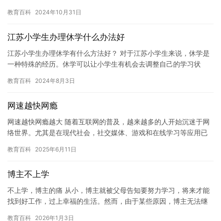
杂，涉及到地质、气候、水文等多个方面。 首先，沙洲的形成需要
教育百科
2024年10月31日
具…
江苏小学生办理休学什么办法好
江苏小学生办理休学有什么方法好？ 对于江苏小学生来说，休学是
一种特殊的经历。休学可以让小学生有机会去调整自己的学习状
态，缓解学习压力，更好地适应新的学习环境。但是，如何办理休
教育百科
2024年8月3日
学手续…
网速越快网瘾
网速越快网瘾越大 随着互联网的普及，越来越多的人开始沉迷于网
络世界。尤其是在现代社会，社交媒体、游戏和在线学习等应用已
经成为人们日常生活中不可或缺的一部分。然而，这种过度的网络
教育百科
2025年6月11日
使用…
博主不上学
不上学，博主的痛 从小，博主就被父母告知要努力学习，将来才能
找到好工作，过上幸福的生活。然而，由于某些原因，博主无法继
续上学，这给博主带来了无尽的痛苦和困惑。 博主的父亲是一名医
教育百科
2026年1月3日