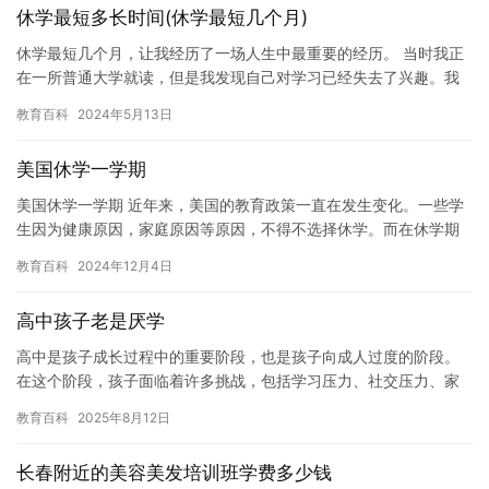
休学最短多长时间(休学最短几个月)
休学最短几个月，让我经历了一场人生中最重要的经历。 当时我正
在一所普通大学就读，但是我发现自己对学习已经失去了兴趣。我
的成绩一直很差，我感到自己无法继续坚持下去。我开始焦虑，担
教育百科
2024年5月13日
心我…
美国休学一学期
美国休学一学期 近年来，美国的教育政策一直在发生变化。一些学
生因为健康原因，家庭原因等原因，不得不选择休学。而在休学期
间，学生们需要面对各种各样的挑战，比如如何平衡休学和学业之
教育百科
2024年12月4日
间的…
高中孩子老是厌学
高中是孩子成长过程中的重要阶段，也是孩子向成人过度的阶段。
在这个阶段，孩子面临着许多挑战，包括学习压力、社交压力、家
庭压力等。许多高中孩子可能会出现厌学的情况，这给他们的学习
教育百科
2025年8月12日
和生活…
长春附近的美容美发培训班学费多少钱