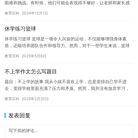
困难和挑战。有时候，他们可能会表现得不够好，让老师和家长感
到失望和不安。这些梦境，或许可以给我们一些启示，帮助我们更
教育百科
2024年12月1日
好地…
休学练习篮球
休学练习篮球 篮球是一项令人兴奋的运动，不仅能够增强身体素
质，还能培养团队合作和领导力。然而，对于一些学生来说，篮球
可能是他们最不想谈论的话题。如果他们发现自己在学业和篮球之
教育百科
2025年5月6日
间感到…
不上学作文怎么写题目
题目：不上学的故事 我从小就不喜欢上学，总是觉得自己学不进
去，觉得学校里面充满了压力和矛盾。然而，我并没有放弃学习，
而是选择离开了学校，开始了我的创业之路。 一开始，我选择了一
教育百科
2025年2月20日
条与…
发表回复