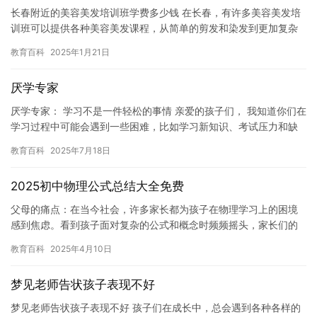
长春附近的美容美发培训班学费多少钱 在长春，有许多美容美发培
训班可以提供各种美容美发课程，从简单的剪发和染发到更加复杂
的技术。这些课程通常由专业的美容美发师授课，可以帮助人们提
教育百科
2025年1月21日
高美…
厌学专家
厌学专家： 学习不是一件轻松的事情 亲爱的孩子们， 我知道你们在
学习过程中可能会遇到一些困难，比如学习新知识、考试压力和缺
乏动力等。但是，我想告诉你们，学习是一件非常重要的事情，它…
教育百科
2025年7月18日
2025初中物理公式总结大全免费
父母的痛点：在当今社会，许多家长都为孩子在物理学习上的困境
感到焦虑。看到孩子面对复杂的公式和概念时频频摇头，家长们的
心情可想而知。他们担心孩子的成绩会因此下滑，进而影响未来的
教育百科
2025年4月10日
升学和…
梦见老师告状孩子表现不好
梦见老师告状孩子表现不好 孩子们在成长中，总会遇到各种各样的