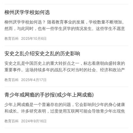
柳州厌学学校如何选
柳州厌学学校如何选？ 随着教育事业的发展，学校数量不断增加。
然而，与此同时，也有一些学生厌学的情况发生。这些学生不愿意
上学，甚至拒绝接受教育，给他们的家人和社会带来了很大的困
教育百科
2025年10月6日
扰。 …
安史之乱介绍安史之乱的历史影响
安史之乱是中国历史上的重大转折点之一，标志着唐朝由盛转衰的
重要事件。这场持续多年的战乱不仅对当时的社会、经济和政治产
生了深远影响，还深刻地改变了许多家庭的命运，尤其是孩子与父
教育百科
2025年4月17日
母之间…
青少年戒网瘾的手抄报(戒少年上网成瘾)
少年上网成瘾是一个普遍存在的问题，它会影响到少年的身心健康
和成长。许多研究表明，过度使用互联网可能会导致青少年出现焦
虑、抑郁、孤独、注意力不集中等问题。因此，我们需要采取行动
教育百科
2024年9月16日
来戒除…