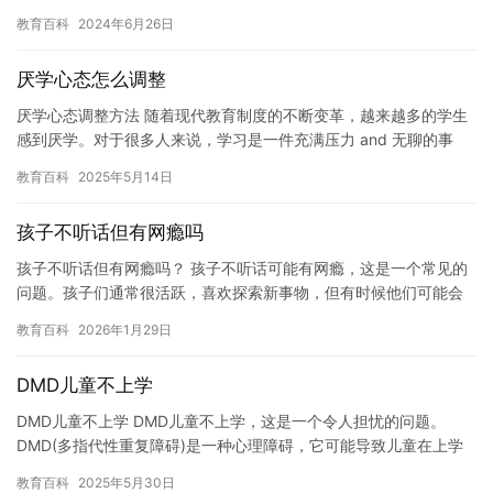
社交技能和知识。然而，有时候，学生们可能会感到不适应或者有
教育百科
2024年6月26日
健康…
厌学心态怎么调整
厌学心态调整方法 随着现代教育制度的不断变革，越来越多的学生
感到厌学。对于很多人来说，学习是一件充满压力 and 无聊的事
情，他们开始思考如何调整自己的心态，以适应这种新的学习环境…
教育百科
2025年5月14日
孩子不听话但有网瘾吗
孩子不听话但有网瘾吗？ 孩子不听话可能有网瘾，这是一个常见的
问题。孩子们通常很活跃，喜欢探索新事物，但有时候他们可能会
变得叛逆，不愿意听从家长的建议或指令。这可能是由于孩子们过
教育百科
2026年1月29日
度使…
DMD儿童不上学
DMD儿童不上学 DMD儿童不上学，这是一个令人担忧的问题。
DMD(多指代性重复障碍)是一种心理障碍，它可能导致儿童在上学
时遇到困难。DMD儿童通常表现为学习困难，注意力难以集中，…
教育百科
2025年5月30日