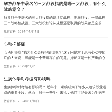
解放战争中著名的三大战役指的是哪三大战役，有什么
战略意义？
解放战争中著名的三大战役指的是辽沈战役、淮海战役、平津战役
三个战略性战役。三大战役如论从规模还是取得的战果都是空前
的，在世界战争史上都是罕见的。可以说国民政府的有生力量基本
教育百科
2024年4月11日
上被摧毁…
心动抑郁症
心动抑郁症 “我为什么会得抑郁症呢？”这个问题对于患有心动抑郁
症的人来说，可能是一个普遍存在的问题。抑郁症是一种严重的心
理疾病，它可能会导致人们失去兴趣，感到悲伤和孤独，甚至失去
教育百科
2025年11月1日
生…
生病休学对考编有影响吗
生病休学对考编有影响吗？ 近年来，考编成为了许多人追求职业道
路的重要手段。然而，对于一些学生来说，他们可能会因为生病等
原因需要休学一段时间。在这种情况下，他们是否会影响考编呢？
教育百科
2024年11月6日
本文…