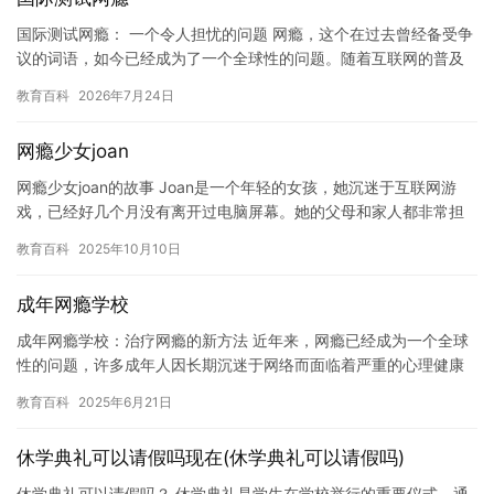
国际测试网瘾： 一个令人担忧的问题 网瘾，这个在过去曾经备受争
议的词语，如今已经成为了一个全球性的问题。随着互联网的普及
和发展，越来越多的人开始沉迷于网络世界中，其中最著名的就是
教育百科
2026年7月24日
网…
网瘾少女joan
网瘾少女joan的故事 Joan是一个年轻的女孩，她沉迷于互联网游
戏，已经好几个月没有离开过电脑屏幕。她的父母和家人都非常担
心她的健康和学习成绩，但她似乎没有任何改变。 Joan从…
教育百科
2025年10月10日
成年网瘾学校
成年网瘾学校：治疗网瘾的新方法 近年来，网瘾已经成为一个全球
性的问题，许多成年人因长期沉迷于网络而面临着严重的心理健康
问题。传统的心理治疗和药物治疗已经无法满足市场需求，因此，
教育百科
2025年6月21日
成年…
休学典礼可以请假吗现在(休学典礼可以请假吗)
休学典礼可以请假吗？ 休学典礼是学生在学校举行的重要仪式，通