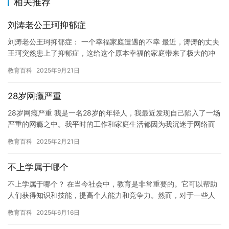
相关推荐
刘涛老公王珂抑郁症
刘涛老公王珂抑郁症： 一个幸福家庭遭遇的不幸 最近，涛涛的丈夫
王珂突然患上了抑郁症，这给这个原本幸福的家庭带来了极大的冲
击。涛涛和王珂结婚已经有一段时间了，他们一直过着幸福的生
教育百科
2025年9月21日
活，…
28岁网瘾严重
28岁网瘾严重 我是一名28岁的年轻人，我最近发现自己陷入了一场
严重的网瘾之中。我平时的工作和家庭生活都因为我沉迷于网络而
受到了极大的影响。我试图摆脱这种困境，但是每当我试图离开电…
教育百科
2025年2月21日
不上学属于哪个
不上学属于哪个？ 在当今社会中，教育是非常重要的。它可以帮助
人们获得知识和技能，提高个人能力和竞争力。然而，对于一些人
来说，上学可能并不是他们想要的。他们可能认为，他们可以通过
教育百科
2025年6月16日
其他…