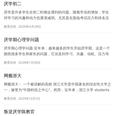
厌学初二
厌学是许多学生在初二时都会遇到的问题。随着学业的增加，学生
对学习的兴趣和动力也逐渐减弱。尤其是在面临考试压力和排名压
力时，更容易产生厌学情绪。 对于学生来说，初二是一个关键时
教育百科
2025年4月29日
期。学…
厌学期心理学问题
厌学期心理学问题 近年来，越来越多的学生开始厌学期。这是一个
困扰很多学生和家长的问题，它涉及到学习、兴趣、动机、压力等
多个方面。在这篇文章中，我们将探讨厌学期的原因、解决方法以
教育百科
2026年1月26日
及对…
网瘾浙大
网瘾浙大： 一个被误解的高校 浙江大学是中国著名的综合性大学之
一，被誉为“中国科技之中心”。然而，近年来，浙江大学 students
的网瘾问题越来越受到关注。许多学生沉迷于网络游…
教育百科
2025年12月1日
叛逆厌学陈教官