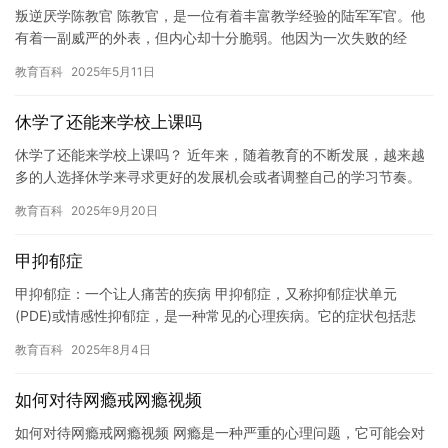
叛逆厌学陈教官 陈教官，是一位有着丰富教学经验的陆军军官。他
有着一副威严的外表，但内心却十分脆弱。他因为一次失败的经
历，导致他开始对学习和军队产生了厌恶。 记得那天，我们正在进
教育百科
2025年5月11日
行一…
休学了还能来学校上课吗
休学了还能来学校上课吗？ 近年来，随着教育的不断发展，越来越
多的人选择休学来寻求更好的发展机会或者调整自己的学习节奏。
而对于学生来说，休学也是一个非常常见的决定，因为他们可能需
教育百科
2025年9月20日
要面…
甲抑郁症
甲抑郁症：一个让人痛苦的疾病 甲抑郁症，又称抑郁症状单元
(PDE)或情感性抑郁症，是一种常见的心理疾病。它的症状包括悲
伤、无助、孤独、失去兴趣和活力等。许多人认为甲抑郁症是严重
教育百科
2025年8月4日
的疾…
如何对待网瘾戒网瘾视频
如何对待网瘾戒网瘾视频 网瘾是一种严重的心理问题，它可能会对