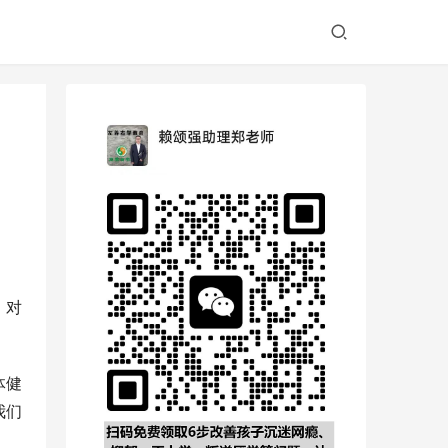
，对
体健
我们