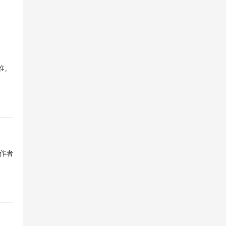
难。
作者