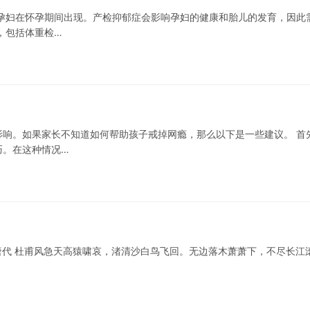
孕妇在怀孕期间出现。产检抑郁症会影响孕妇的健康和胎儿的发育，因此
，包括体重检…
响。如果家长不知道如何帮助孩子戒掉网瘾，那么以下是一些建议。 首
巧。在这种情况…
– 唐代 杜甫风急天高猿啸哀，渚清沙白鸟飞回。无边落木萧萧下，不尽长江