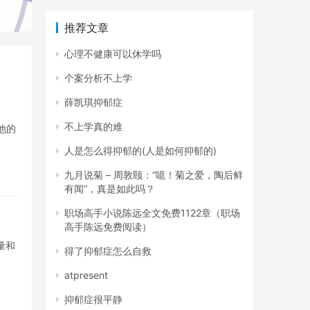
推荐文章
心理不健康可以休学吗
个案分析不上学
薛凯琪抑郁症
不上学真的难
他的
人是怎么得抑郁的(人是如何抑郁的)
九月说菊 – 周敦颐：“噫！菊之爱，陶后鲜
有闻”，真是如此吗？
职场高手小说陈远全文免费1122章（职场
高手陈远免费阅读）
量和
得了抑郁症怎么自救
atpresent
抑郁症很平静