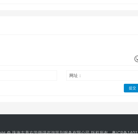
网址：
提交
right © 珠海左养右学颂强咨询策划服务有限公司 版权所有.
粤ICP备1401