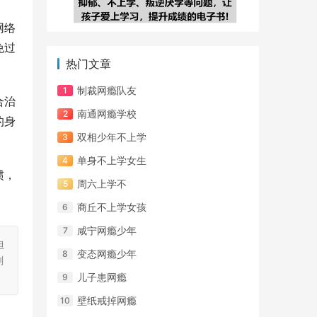
网络
免过
热门文章
制裁网瘾队友
合治
南通网瘾学校
的身
双相少年不上学
单身不上学女生
惯，
周六上学不
商丘不上学女孩
咸宁网瘾少年
担
变态网瘾少年
刻
儿子患网瘾
壁纸戒掉网瘾