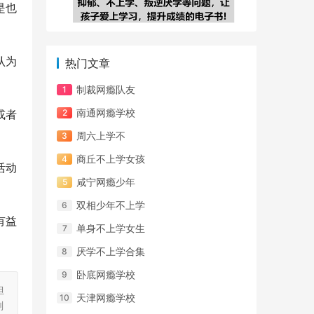
是也
认为
热门文章
制裁网瘾队友
南通网瘾学校
或者
周六上学不
商丘不上学女孩
活动
咸宁网瘾少年
双相少年不上学
有益
单身不上学女生
厌学不上学合集
卧底网瘾学校
担
天津网瘾学校
刻