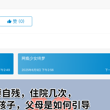
赞
(0)
网瘾少女绮梦
午2:49
2025年6月9日 下午2:56
下