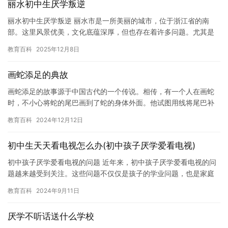
丽水初中生厌学叛逆
丽水初中生厌学叛逆 丽水市是一所美丽的城市，位于浙江省的南
部。这里风景优美，文化底蕴深厚，但也存在着许多问题。尤其是
在初中生群体中，厌学和叛逆的现象比较普遍。 我是一名丽水初中
教育百科
2025年12月8日
生，…
画蛇添足的典故
画蛇添足的故事源于中国古代的一个传说。相传，有一个人在画蛇
时，不小心将蛇的尾巴画到了蛇的身体外面。他试图用线将尾巴补
进去，但是线却断掉了。 这个故事告诉我们，画蛇时应该仔细，避
教育百科
2024年12月12日
免不…
初中生天天看电视怎么办(初中孩子厌学爱看电视)
初中孩子厌学爱看电视的问题 近年来，初中孩子厌学爱看电视的问
题越来越受到关注。这些问题不仅仅是孩子的学业问题，也是家庭
和社会的问题。在这篇文章中，我将探讨初中孩子厌学爱看电视的
教育百科
2024年9月11日
原因…
厌学不听话送什么学校