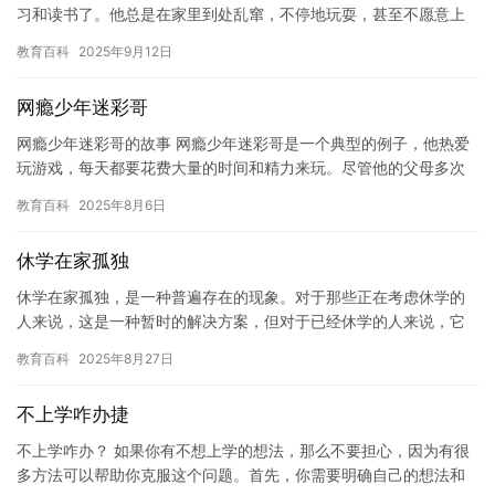
习和读书了。他总是在家里到处乱窜，不停地玩耍，甚至不愿意上
学。这让我感到非常担心，因为我知道神兽需要更多的关注和照
教育百科
2025年9月12日
顾。 …
网瘾少年迷彩哥
网瘾少年迷彩哥的故事 网瘾少年迷彩哥是一个典型的例子，他热爱
玩游戏，每天都要花费大量的时间和精力来玩。尽管他的父母多次
告诫他，但他仍然坚持玩游戏，而且越来越上瘾。 迷彩哥的生活变
教育百科
2025年8月6日
得…
休学在家孤独
休学在家孤独，是一种普遍存在的现象。对于那些正在考虑休学的
人来说，这是一种暂时的解决方案，但对于已经休学的人来说，它
是一种长期的孤独体验。 当我决定休学时，我感到非常轻松，我可
教育百科
2025年8月27日
以在…
不上学咋办捷
不上学咋办？ 如果你有不想上学的想法，那么不要担心，因为有很
多方法可以帮助你克服这个问题。首先，你需要明确自己的想法和