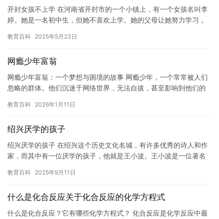
开封女孩不上学 在河南省开封市的一个小镇上，有一个女孩名叫李
婷。她是一名初中生，但她不喜欢上学。她的父母让她努力学习，
但她对学校的所有课程都很感兴趣，她认为在学校里学到的知识并
教育百科
2025年5月23日
不能…
网瘾少年富翁
网瘾少年富翁：一个梦想与困境的故事 网瘾少年，一个常常被人们
忽略的群体。他们沉迷于网络世界，无法自拔，甚至影响到他们的
学业、生活和未来。然而，这群孩子中有一些人却成为了富翁。他
教育百科
2026年1月11日
们是…
绍兴厌学的孩子
绍兴厌学的孩子 在绍兴这个历史文化名城，有许多优秀的诗人和作
家，而其中有一位厌学的孩子，他就是王小波。王小波是一位著名
的作家，他的作品充满了思想性和深度，而他在儿童读物方面也有
教育百科
2025年9月11日
很高…
什么是化合反应关于化合反应的化学方程式
什么是化合反应？它有哪些化学方程式？ 化合反应是化学反应中最