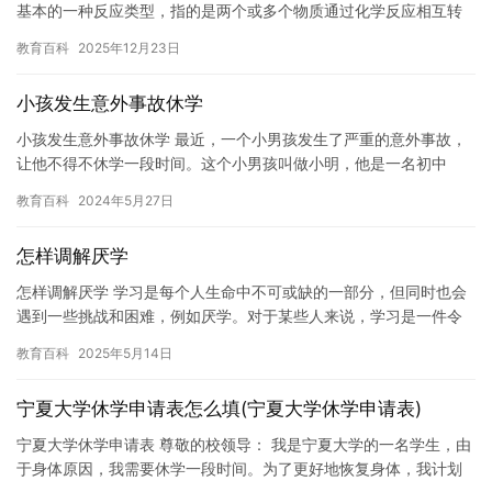
基本的一种反应类型，指的是两个或多个物质通过化学反应相互转
化的过程。在化合反应中，物质之间通过化学反应生成新的化合
教育百科
2025年12月23日
物，同…
小孩发生意外事故休学
小孩发生意外事故休学 最近，一个小男孩发生了严重的意外事故，
让他不得不休学一段时间。这个小男孩叫做小明，他是一名初中
生。 那天，小明和他的同学们一起去操场上玩耍。他们玩了很多游
教育百科
2024年5月27日
戏，…
怎样调解厌学
怎样调解厌学 学习是每个人生命中不可或缺的一部分，但同时也会
遇到一些挑战和困难，例如厌学。对于某些人来说，学习是一件令
人沮丧的事情，甚至会导致他们放弃学习。那么，我们应该如何处
教育百科
2025年5月14日
理这…
宁夏大学休学申请表怎么填(宁夏大学休学申请表)
宁夏大学休学申请表 尊敬的校领导： 我是宁夏大学的一名学生，由
于身体原因，我需要休学一段时间。为了更好地恢复身体，我计划