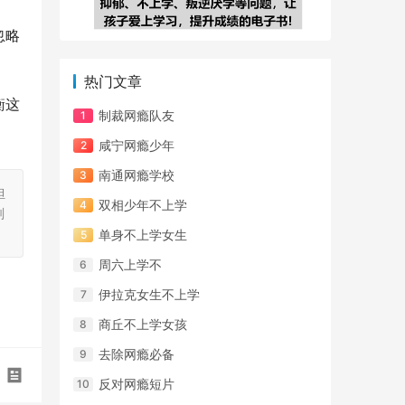
忽略
热门文章
衡这
制裁网瘾队友
咸宁网瘾少年
南通网瘾学校
担
双相少年不上学
刻
单身不上学女生
周六上学不
伊拉克女生不上学
商丘不上学女孩
去除网瘾必备
反对网瘾短片