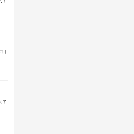
入了
力于
到了