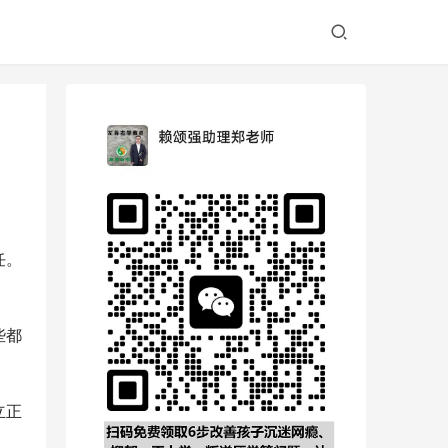
任。
些都
立正