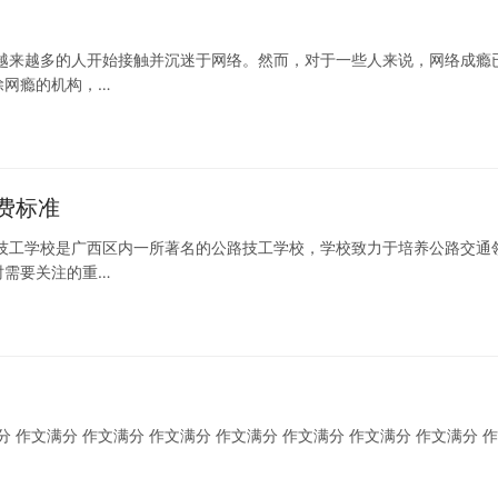
越来越多的人开始接触并沉迷于网络。然而，对于一些人来说，网络成瘾
除网瘾的机构，…
费标准
技工学校是广西区内一所著名的公路技工学校，学校致力于培养公路交通
时需要关注的重…
分 作文满分 作文满分 作文满分 作文满分 作文满分 作文满分 作文满分 