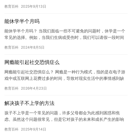
趣？或者，你是否曾经因为网络成瘾而面临着各种各样的问题和…
教育百科
2025年9月13日
能休学半个月吗
能休学半个月吗？ 当我们面临一些不可避免的问题时，休学是一个
常见的选择。例如，当我们生病或受伤时，我们可以请假一段时间
来恢复健康。同样，当我们遇到一些重大的挑战或压力时，我们也
教育百科
2024年8月5日
可以…
网瘾能引起社交恐惧症么
网瘾能引起社交恐惧症么？ 网瘾是一种行为模式，指的是在电子游
戏中或互联网上花费过多的时间，导致对现实生活中的事情感到缺
乏兴趣或动力。这种行为模式在现代社会中非常普遍，因为互联网
教育百科
2026年4月23日
提供…
解决孩子不上学的方法
孩子不上学是一个常见的问题，许多父母都会为此感到困惑和焦
虑。虽然这个问题很常见，但是它对孩子的未来和成长产生的影响
是不可逆转的。因此，我们需要采取一些措施来解决孩子不上学的
教育百科
2025年9月14日