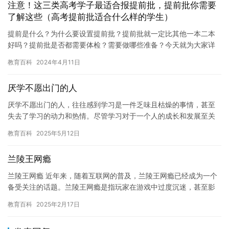
注意！这三类高考学子最适合报提前批，提前批你需要
了解这些（高考提前批适合什么样的学生）
提前是什么？为什么要设置提前批？提前批就一定比其他一本二本
好吗？提前批是否都需要体检？需要做哪些准备？今天就为大家详
细解读下~~ 为什么设置提前批？ 顾名思义，提前批的录取是要提
教育百科
2024年4月11日
到…
厌学不愿出门的人
厌学不愿出门的人，往往感到学习是一件乏味且枯燥的事情，甚至
失去了学习的动力和热情。尽管学习对于一个人的成长和发展至关
重要，但面对这种困境，我们也需要找到一些方法来缓解厌学情
教育百科
2025年5月12日
绪，重新…
兰陵王网瘾
兰陵王网瘾 近年来，随着互联网的普及，兰陵王网瘾已经成为一个
备受关注的话题。兰陵王网瘾是指玩家在游戏中过度沉迷，甚至影
响到现实生活中的生活质量。 对于兰陵王玩家而言，他们通常会花
教育百科
2025年2月17日
费…