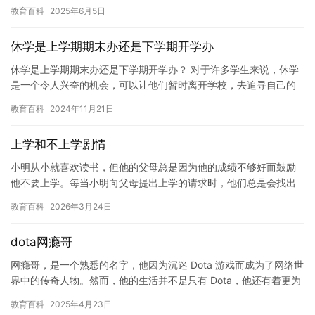
过程中，非常喜欢上网冲浪，经常在线玩游戏和观看动画。他甚至
教育百科
2025年6月5日
被…
休学是上学期期末办还是下学期开学办
休学是上学期期末办还是下学期开学办？ 对于许多学生来说，休学
是一个令人兴奋的机会，可以让他们暂时离开学校，去追寻自己的
兴趣爱好或者参加社会实践。然而，休学的决定并不是一个简单的
教育百科
2024年11月21日
任务…
上学和不上学剧情
小明从小就喜欢读书，但他的父母总是因为他的成绩不够好而鼓励
他不要上学。每当小明向父母提出上学的请求时，他们总是会找出
许多理由来拒绝他，比如“你的成绩不够好，上了学也白搭”、“你太
教育百科
2026年3月24日
调…
dota网瘾哥
网瘾哥，是一个熟悉的名字，他因为沉迷 Dota 游戏而成为了网络世
界中的传奇人物。然而，他的生活并不是只有 Dota，他还有着更为
真实的一面。 网瘾哥名叫李明，他出生在一个普通的家…
教育百科
2025年4月23日