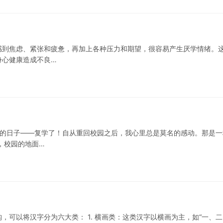
感到焦虑、紧张和疲惫，再加上各种压力和期望，很容易产生厌学情绪。
身心健康造成不良…
祝的日子——复学了！自从重回校园之后，我心里总是莫名的感动。那是一
，校园的地面…
可以将汉字分为六大类： 1. 横画类：这类汉字以横画为主，如“一、二