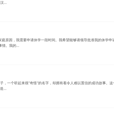
类汉…
于家庭原因，我需要申请休学一段时间。我希望能够请领导批准我的休学申
事情。我的…
瘾橘子，一个听起来很“奇怪”的名字，却拥有着令人难以置信的成功故事。这
造…