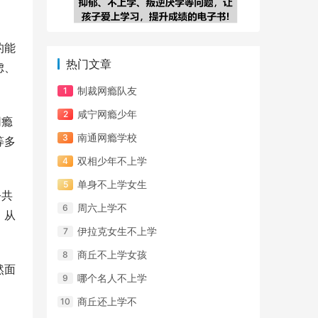
的能
热门文章
虑、
制裁网瘾队友
咸宁网瘾少年
网瘾
南通网瘾学校
等多
双相少年不上学
单身不上学女生
公共
周六上学不
，从
伊拉克女生不上学
商丘不上学女孩
然面
哪个名人不上学
商丘还上学不