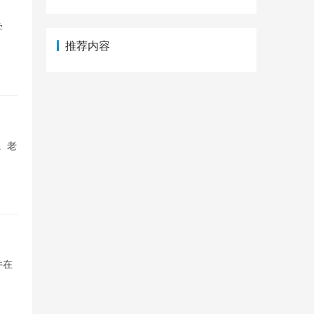
学
推荐内容
。老
并在