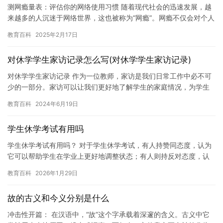
测网瘾量表：评估你的网络使用习惯 随着现代社会的迅速发展，越
来越多的人沉迷于网络世界，这也被称为“网瘾”。网瘾不仅会对个人
的身体健康和心理健康造成负面影响，还会影响到个人的学习和工…
教育百科
2025年2月17日
对休学学生家访记录怎么写(对休学学生家访记录)
对休学学生家访记录 作为一位教师，家访是我们日常工作中必不可
少的一部分。家访可以让我们更好地了解学生的家庭情况，为学生
的未来发展提供重要的支持。在这篇文章中，我将分享我对一位休
教育百科
2024年6月19日
学学…
学生休学考试有用吗
学生休学考试有用吗？ 对于学生休学考试，有人持赞同态度，认为
它可以帮助学生在学业上更好地调整状态；有人则持反对态度，认
为它并没有实际作用，甚至可能会对学生的学业产生负面影响。那
教育百科
2026年1月29日
么，…
故的古义和今义分别是什么
冲击性开篇： 在汉语中，“故”这个字承载着深邃的含义。古义中它