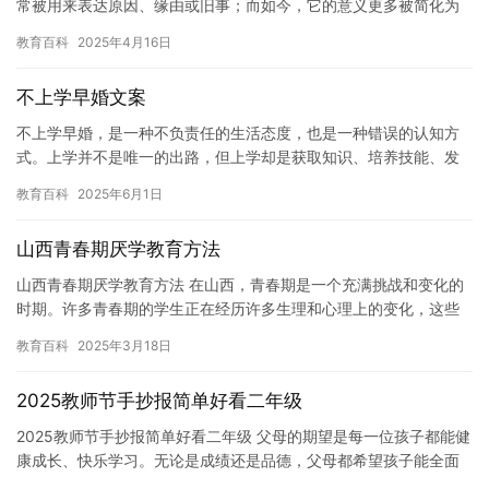
常被用来表达原因、缘由或旧事；而如今，它的意义更多被简化为
“所以”或“因此”。一个小小的汉字，竟蕴含着历史的厚重与时代…
教育百科
2025年4月16日
不上学早婚文案
不上学早婚，是一种不负责任的生活态度，也是一种错误的认知方
式。上学并不是唯一的出路，但上学却是获取知识、培养技能、发
展自我的重要途径。如果放弃上学，选择早婚，将会给自己带来无
教育百科
2025年6月1日
尽的烦…
山西青春期厌学教育方法
山西青春期厌学教育方法 在山西，青春期是一个充满挑战和变化的
时期。许多青春期的学生正在经历许多生理和心理上的变化，这些
变化可能会导致他们对学习感到沮丧和失去兴趣。作为教育者，我
教育百科
2025年3月18日
们需…
2025教师节手抄报简单好看二年级
2025教师节手抄报简单好看二年级 父母的期望是每一位孩子都能健
康成长、快乐学习。无论是成绩还是品德，父母都希望孩子能全面
发展。比如，他们期望孩子不仅能掌握课堂知识，还能培养良好的…