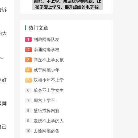
告诉
热门文章
的大
制裁网瘾队友
南通网瘾学校
人。
商丘不上学女孩
咸宁网瘾少年
更好
双相少年不上学
单身不上学女生
周六上学不
鼓舞
壁纸戒掉网瘾
发烧不上学的人
自己
去除网瘾必备