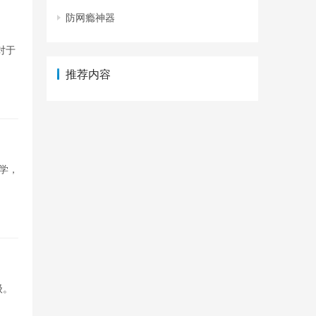
防网瘾神器
对于
推荐内容
学，
级。