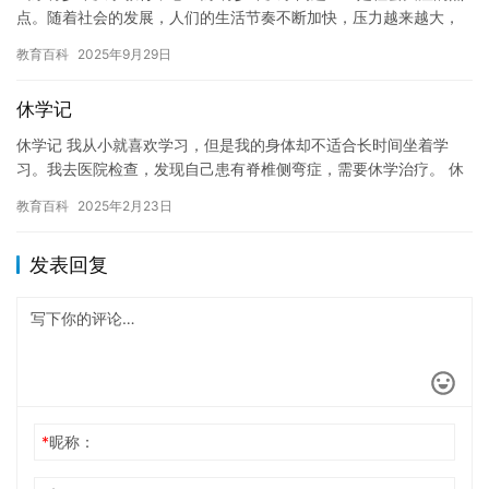
点。随着社会的发展，人们的生活节奏不断加快，压力越来越大，
导致许多青少年出现厌学的情况。山东青少年厌学教育中心是山东
教育百科
2025年9月29日
省内…
休学记
休学记 我从小就喜欢学习，但是我的身体却不适合长时间坐着学
习。我去医院检查，发现自己患有脊椎侧弯症，需要休学治疗。 休
学期间，我开始重新审视自己的价值观和生活目标。我发现，学习
教育百科
2025年2月23日
并不…
发表回复
*
昵称：