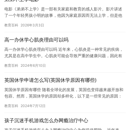
电影《弟弟不上学》是一部有关家庭和教育的感人影片。影片讲述
了一个年轻男孩小明的故事，他因为家庭原因而无法上学，但是他
并没有放弃自己的梦想，而是通过自己努力，最终实现了自己的价
教育百科
2026年3月3日
值。 …
高一办休学心肌炎理由可以吗
高一办休学心肌炎理由可以吗 近年来，心肌炎是一种常见的疾病，
尤其是在高中学生中。心肌炎可能会导致严重的健康问题，因此有
些人可能会考虑休学一段时间来治疗心肌炎。 如果你正在考虑休学
教育百科
2024年6月10日
以…
英国休学申请怎么写(英国休学原因有哪些)
英国休学原因有哪些 随着全球化的发展，英国也变得越来越开放和
包容。然而，英国休学的原因却多样化，以下是一些常见的原因：
1. 个人原因：有些人可能因为个人原因而休学，例如家庭紧急情…
教育百科
2024年7月12日
孩子沉迷手机游戏怎么办网瘾治疗中心
孩子沉迷手机游戏怎么办？网瘾治疗中心为您提供帮助。 近年来，