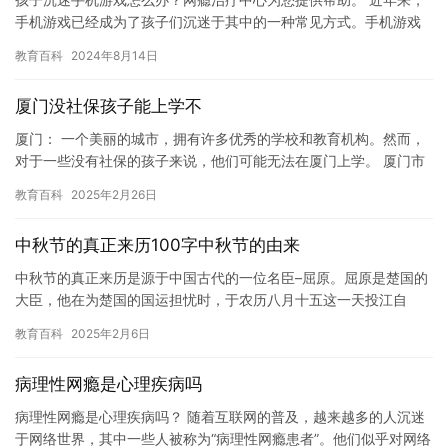
手机游戏已经成为了孩子们沉迷于其中的一种常见方式。手机游戏
的便捷性和吸引力使得许多孩子花费了大量的时间和精力来玩游
教育百科
2024年8月14日
戏，甚…
厦门没社保孩子能上学不
厦门： 一个美丽的城市，拥有许多优秀的学校和教育机构。然而，
对于一些没有社保的孩子来说，他们可能无法在厦门上学。 厦门市
政府一直致力于提高教育水平，并采取措施帮助那些没有社保的孩
教育百科
2025年2月26日
子…
中秋节的真正来历100字中秋节的由来
中秋节的真正来历是源于中国古代的一位名臣–屈原。屈原是楚国的
大臣，他在为楚国的国运担忧时，于农历八月十五这一天投江自
尽。当地百姓为了纪念他，便在江中投放明月、月饼等食品…
教育百科
2025年2月6日
病理性网瘾是心理疾病吗
病理性网瘾是心理疾病吗？ 随着互联网的普及，越来越多的人沉迷
于网络世界，其中一些人被称为“病理性网瘾患者”。他们似乎对网络