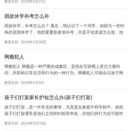
教育百科
2025年5月21日
来逃…
因故休学补考怎么补
因故休学，补考怎么办？ 最近，我认识了一个同学，他因为一些特
殊的原因休学了。他想要重新参加补考，但是不知道该怎么做。他
想让我们帮助他解决这个问题，所以我们决定一起帮助他。 首先，
教育百科
2024年5月26日
我…
网瘾犯人
网瘾犯人 网瘾是一种严重的成瘾症，是指在互联网上度过大量时
间，并影响日常生活和行为的一种行为。网瘾犯人可能会沉迷于网
络游戏、社交媒体和其他在线活动，导致学习成绩下降、人际关系
教育百科
2025年4月9日
疏远、…
孩子们打架家长护短怎么办(孩子们打架)
孩子们打架，是一件常见的事情，尤其是在家庭中和学校中。虽然
孩子们打架通常是他们之间的纠纷和争执，但他们的行为也可能对
其他人造成伤害或困扰。因此，我们需要学会如何处理孩子们之间
教育百科
2024年3月19日
的冲突…