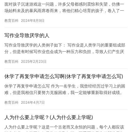
面对孩子沉迷游戏这一问题，许多父母都感到震惊和失望，仿佛一
场始料未及的暴风雨席卷而来，将他们精心培育的孩子，卷入了一
个虚幻而遥远的世界。 他们疑惑，为何自己倾注了无数心血的孩子
教育百科
2024年8月9日
会陷…
写作业导致厌学的人
写作业导致厌学的人类例子如下： 写作业是人类学习的重要组成部
分，但是有时候写作业也会成为一种压力和负担，导致人们产生厌
学情绪。对于一些人来说，写作业可能会导致他们感到沮丧，无
教育百科
2025年2月23日
聊，甚…
休学了再复学申请怎么写啊(休学了再复学申请怎么写)
休学了再复学申请怎么写 作为一名学生，我曾经经历过学习上的困
难，但是我相信只要努力克服困难，我一定能够重新取得好成绩。
最近，我考虑了休学了再复学的决定，这对我以后的学习生涯有很
教育百科
2024年4月7日
大的…
人为什么要上学呢？(人为什么要上学呢)
人为什么要上学呢？这是一个古老而又永恒的问题，每个人都应该