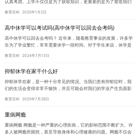
认真考虑。上学不仅仅是为了获取知识，更重要的是为了塑造我们
的人生观、价值观和思维方式。 学校教育不仅仅是传授知识，更是
教育百科
2025年1月2日
培养…
高中休学可以考试吗(高中休学可以回去会考吗)
高中休学可以回去会考吗？ 近年来，随着教育事业的发展，许多学
生为了学业繁忙，常常需要休学一段时间。对于学生来说，休学是
一种有益的选择，可以让他们得到更好的休息，调整自己的状态，
教育百科
2024年7月13日
重新…
抑郁休学在家干什么好
抑郁休学在家，是一种十分常见的情况。当我们患有抑郁症时，我
们的生活会变得非常不愉快，并且可能会对我们的学业产生负面影
响。在这种情况下，休学回家是一种很好的选择，可以帮助我们重
教育百科
2025年7月28日
新调整…
重病网瘾
重病网瘾 网瘾是一种严重的心理疾病，它的影响范围不断扩大。许
多人被网瘾所困扰，甚至导致身体和心理健康的问题。网瘾不仅会
影响患者的学习、工作和社交生活，还会影响患者的身体健康，如