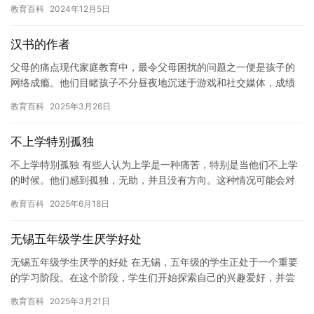
绍南昌大学的机械工程学科评估排名情况。 南昌大学机械工程学科
教育百科
2024年12月5日
评…
汉书的作者
父母的痛点现代家庭教育中，最令父母困扰的问题之一便是孩子的
网络成瘾。他们目睹孩子不分昼夜地沉迷于游戏和社交媒体，成绩
下滑，与家人交流减少，甚至出现情绪波动和叛逆行为。例如，王
教育百科
2025年3月26日
女士的…
不上学特别孤独
不上学特别孤独 有些人认为上学是一种痛苦，特别是当他们不上学
的时候。他们感到孤独，无助，并且没有方向。这种情况可能会对
他们的心理健康造成极大的影响，并且可能会使他们陷入一种困境
教育百科
2025年6月18日
中。…
无锡五年级学生厌学好处
无锡五年级学生厌学的好处 在无锡，五年级的学生正处于一个重要
的学习阶段。在这个阶段，学生们开始探索自己的兴趣爱好，并尝
试不同的学习技能。然而，有时学生们可能会感到疲惫或挫败，导
教育百科
2025年3月21日
致他…