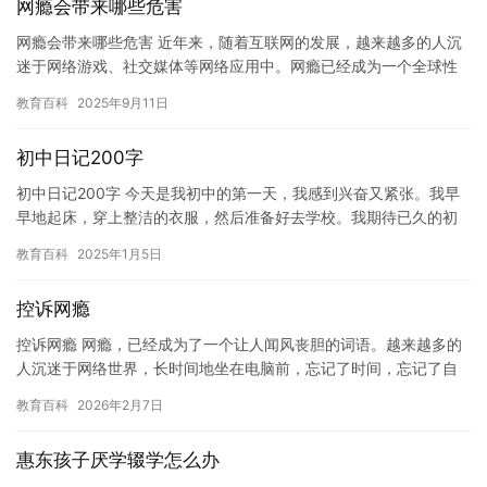
网瘾会带来哪些危害
网瘾会带来哪些危害 近年来，随着互联网的发展，越来越多的人沉
迷于网络游戏、社交媒体等网络应用中。网瘾已经成为一个全球性
的问题，不仅会对患者本人造成负面影响，还会对家庭、学校和社
教育百科
2025年9月11日
会产…
初中日记200字
初中日记200字 今天是我初中的第一天，我感到兴奋又紧张。我早
早地起床，穿上整洁的衣服，然后准备好去学校。我期待已久的初
中生活开始了！ 在去学校的一路上，我感到自己充满了能量和好
教育百科
2025年1月5日
奇…
控诉网瘾
控诉网瘾 网瘾，已经成为了一个让人闻风丧胆的词语。越来越多的
人沉迷于网络世界，长时间地坐在电脑前，忘记了时间，忘记了自
我，甚至忘记了家人和朋友。网瘾的危害不仅仅是对身体健康的危
教育百科
2026年2月7日
害，…
惠东孩子厌学辍学怎么办