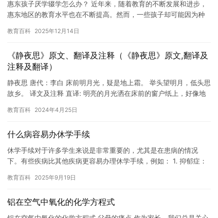
惠东孩子厌学辍学怎么办？ 近年来，随着教育的不断发展和进步，
惠东地区的教育水平也在不断提高。然而，一些孩子却可能因为种
种原因，出现了厌学和辍学的情况。这不仅会给这些孩子们带来身
教育百科
2025年12月14日
心健…
《静夜思》原文、翻译及注释（《静夜思》原文,翻译及
注释及翻译）
静夜思 唐代：李白 床前明月光，疑是地上霜。 举头望明月，低头思
故乡。 译文及注释 直译: 明亮的月光洒在床前的窗户纸上，好像地
上泛起了一层霜。 我禁不住抬起头来，看那天窗外空中的…
教育百科
2024年4月25日
什么病容易办休学手续
休学手续对于许多学生来说是非常重要的，尤其是在患病的情况
下。有些疾病比其他疾病更容易办理休学手续，例如： 1. 抑郁症：
抑郁症是一种常见的心理疾病，它可以导致学生感到疲惫和无助。
教育百科
2025年9月19日
在…
铝在空气中氧化的化学方程式
铝在空气中氧化的化学方程式 父母的痛点 作为家长，我们总是关心