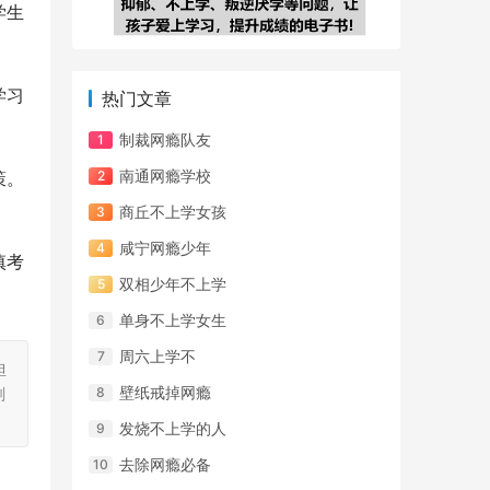
学生
学习
热门文章
制裁网瘾队友
南通网瘾学校
策。
商丘不上学女孩
咸宁网瘾少年
慎考
双相少年不上学
单身不上学女生
周六上学不
担
壁纸戒掉网瘾
刻
发烧不上学的人
去除网瘾必备