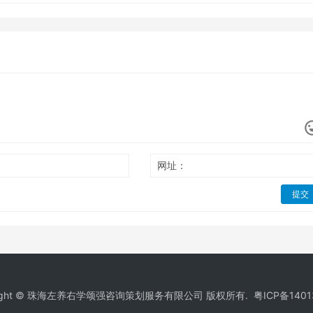
网址：
提交
right © 珠海左养右学颂强咨询策划服务有限公司 版权所有.
粤ICP备1401