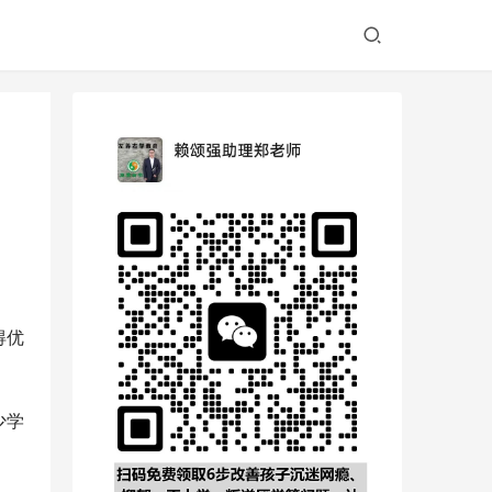
得优
少学