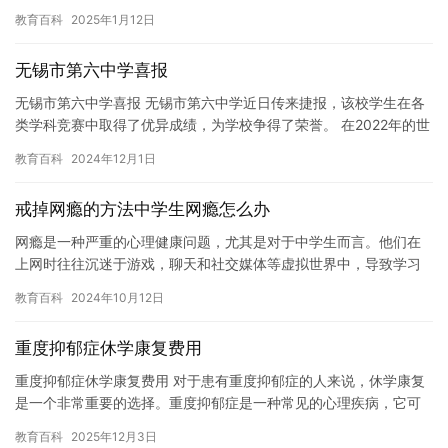
下是单数变复数规则的顺口溜： 单数变复数，规则很简单，两个单
教育百科
2025年1月12日
数…
无锡市第六中学喜报
无锡市第六中学喜报 无锡市第六中学近日传来捷报，该校学生在各
类学科竞赛中取得了优异成绩，为学校争得了荣誉。 在2022年的世
界里大学生数学竞赛中，该校学生杨晨同学获得了全国一等奖的…
教育百科
2024年12月1日
戒掉网瘾的方法中学生网瘾怎么办
网瘾是一种严重的心理健康问题，尤其是对于中学生而言。他们在
上网时往往沉迷于游戏，聊天和社交媒体等虚拟世界中，导致学习
成绩下降，人际关系疏远，甚至影响到日常生活和身体健康。因
教育百科
2024年10月12日
此，戒掉…
重度抑郁症休学康复费用
重度抑郁症休学康复费用 对于患有重度抑郁症的人来说，休学康复
是一个非常重要的选择。重度抑郁症是一种常见的心理疾病，它可
能会导致人们失去学习的动力和兴趣，甚至影响到生活和工作。因
教育百科
2025年12月3日
此，…