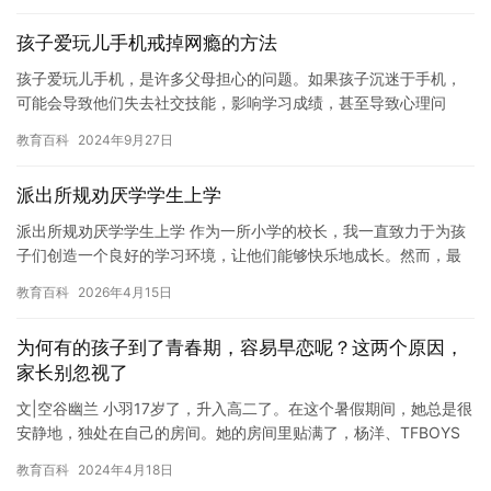
孩子爱玩儿手机戒掉网瘾的方法
孩子爱玩儿手机，是许多父母担心的问题。如果孩子沉迷于手机，
可能会导致他们失去社交技能，影响学习成绩，甚至导致心理问
题。为了帮助孩子戒掉网瘾，我们可以采取一些有效的方法。 第一
教育百科
2024年9月27日
步，与…
派出所规劝厌学学生上学
派出所规劝厌学学生上学 作为一所小学的校长，我一直致力于为孩
子们创造一个良好的学习环境，让他们能够快乐地成长。然而，最
近我遇到了一些问题，有些学生似乎对学习失去了兴趣，他们不愿
教育百科
2026年4月15日
意上…
为何有的孩子到了青春期，容易早恋呢？这两个原因，
家长别忽视了
文|空谷幽兰 小羽17岁了，升入高二了。在这个暑假期间，她总是很
安静地，独处在自己的房间。她的房间里贴满了，杨洋、TFBOYS
等各种明星的海报。妈妈发现，女儿越来越注重保护自己的个…
教育百科
2024年4月18日