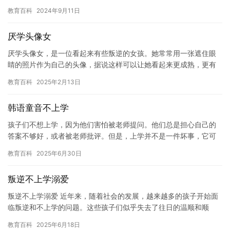
下面让我们来探讨一下。 1. 学习压力 学习压力是孩子们厌学的…
教育百科
2024年9月11日
厌学头像女
厌学头像女，是一位看起来有些叛逆的女孩。她常常用一张遮住眼
睛的照片作为自己的头像，据说这样可以让她看起来更成熟，更有
独立思考的能力。 然而，她对于学习的态度却是极其消极的。她常
教育百科
2025年2月13日
常拒…
韩语童音不上学
孩子们不想上学，因为他们害怕被老师提问。他们总是担心自己的
答案不够好，或者被老师批评。但是，上学并不是一件坏事，它可
以帮助孩子们掌握知识，培养良好的学习习惯，建立友谊，丰富人
教育百科
2025年6月30日
生经验…
叛逆不上学溺爱
叛逆不上学溺爱 近年来，随着社会的发展，越来越多的孩子开始面
临叛逆和不上学的问题。这些孩子们似乎失去了往日的温顺和顺
从，对学校和家庭教育产生了浓厚的兴趣，但却缺乏必要的指导和
教育百科
2025年6月18日
支持。…