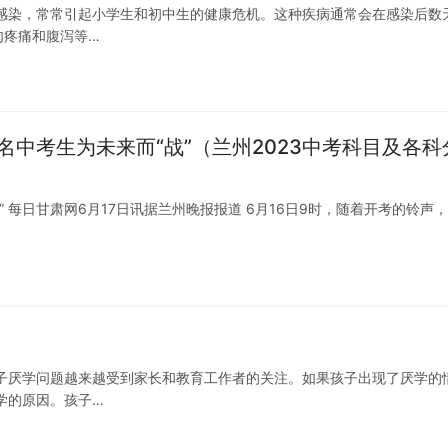
感染，常常引起小学生和初中生的健康危机。这种疾病通常会在感染后数
肉疼痛和腹泻等…
9万名中考生为未来而“战”（兰州2023中考科目及各科
战” 每日甘肃网6月17日讯据兰州晚报报道 6月16日9时，随着开考的铃声，
子厌学问题越来越受到家长和教育工作者的关注。如果孩子出现了厌学的
学的原因。孩子…