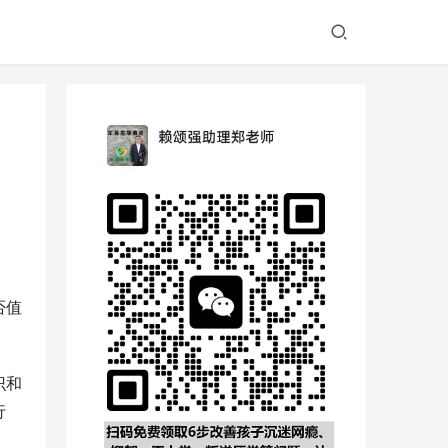
否值
识和
行