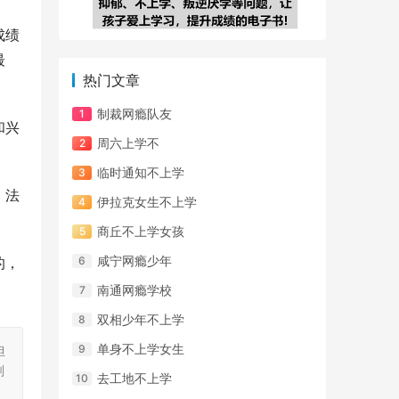
成绩
最
热门文章
制裁网瘾队友
和兴
周六上学不
临时通知不上学
，法
伊拉克女生不上学
商丘不上学女孩
咸宁网瘾少年
的，
南通网瘾学校
双相少年不上学
单身不上学女生
担
刻
去工地不上学