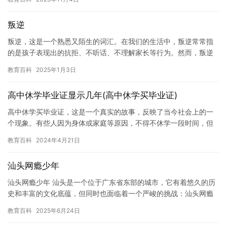
的歧…
叛逆
叛逆，这是一个熟悉又陌生的词汇。在我们的生活中，叛逆常常指
的是孩子表现出的抗拒、不听话、不理解家长等行为。然而，叛逆
并不是孩子的天性，而是由于一些原因引起的，比如生活环境的变
教育百科
2025年1月3日
化、家…
高中休学毕业证显示几年(高中休学买毕业证)
高中休学买毕业证，这是一个真实的故事，反映了当今社会上的一
个现象。有些人因为身体或家庭等原因，不得不休学一段时间，但
他们并不想失去自己的高中学历，因此他们选择购买毕业证。但
教育百科
2024年4月21日
是，这种…
汕头网瘾少年
汕头网瘾少年 汕头是一个位于广东省东部的城市，它有着悠久的历
史和丰富的文化底蕴，但同时也面临着一个严峻的挑战：汕头网瘾
少年问题。 汕头网瘾少年是指那些长期沉迷于网络，对现实生活中
教育百科
2025年6月24日
的…