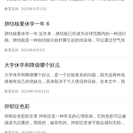
的，包括： 1. 学习内容过于枯燥乏味：三年级的学生通常正在经…
教育百科
2025年3月13日
肺结核要休学一年 6
肺结核要休学一年 近年来，肺结核已经成为全球范围内的一种流行
病。肺结核是一种由结核分枝杆菌引起的传染病，可以通过空气传
播和血传播。如果感染了肺结核，患者需要进行药物治疗，否则可
教育百科
2024年8月5日
能会…
大学休学和降级哪个好点
大学休学和降级哪个好点，是一个比较复杂的问题，因为这两种选
择都有自己的优缺点，具体取决于个人情况和目标。在本文中，我
们将探讨这两种选择的背景、原因和影响，并提供一些建议，以帮
教育百科
2024年10月23日
助做出…
抑郁症色彩
抑郁症色彩的文章 抑郁症是一种常见的心理疾病，它的色彩可以被
描述为沉重的，黑暗的，破坏性的。抑郁症患者可能会感到无助，
孤独，绝望，甚至失去生命的意愿。这种色彩并不是对抑郁症患者
教育百科
2025年11月4日