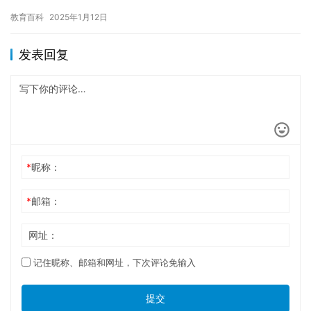
达了人们对谦虚、礼让的敬佩和向往。 孔融是中国古代三国时期的
教育百科
2025年1月12日
一位…
发表回复
*
昵称：
*
邮箱：
网址：
记住昵称、邮箱和网址，下次评论免输入
提交