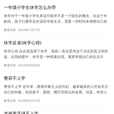
一年级小学生休学怎么办理
休学对于一年级小学生来说可能并不是一个陌生的概念。在这个年
龄段，孩子们通常还在适应学校生活，需要一些时间来调整自己的
状态。如果一个孩子需要休学，那么家长应该如何办理呢？下面，
教育百科
2024年7月17日
我们将…
休学反省(休学心得)
休学心得 自从我选择了休学，我就一直在思考这个决定的意义和价
值。在我的眼中，休学是一种探索自我、重新审视自己的生活方
式。 休学之前，我一直是一个被学业束缚的学生。我每天早上都要
教育百科
2024年6月29日
起早…
整容不上学
整容不上学 近年来，随着外貌主义的兴起，越来越多的人开始关注
自己的外貌，包括鼻子、眼睛、嘴巴等部位的改善。但是，有些人
却将整容手术作为逃避学校和课堂的手段。 这些人往往是那些认为
教育百科
2026年4月13日
自…
老顽童字谜不上学