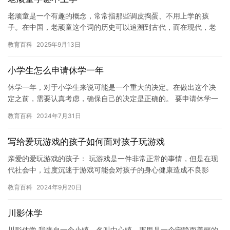
老顽童是一个有趣的概念，常常指那些调皮捣蛋、不用上学的孩
子。在中国，老顽童这个词的历史可以追溯到古代，而在现代，老
顽童也成为了一个流行的文化符号。然而，老顽童并不是每个人都
教育百科
2025年9月13日
适合当的…
小学生怎么申请休学一年
休学一年，对于小学生来说可能是一个重大的决定。在做出这个决
定之前，需要认真考虑，确保自己的决定是正确的。 要申请休学一
年，小学生需要遵循以下步骤： 1. 找到学校老师或辅导员。小学…
教育百科
2024年7月31日
写给爱玩游戏的孩子如何面对孩子玩游戏
亲爱的爱玩游戏的孩子： 玩游戏是一件非常正常的事情，但是在现
代社会中，过度沉迷于游戏可能会对孩子的身心健康造成不良影
响。因此，作为父母，我们需要知道如何面对孩子玩游戏。 我们应
教育百科
2024年9月20日
该理…
川影休学
川影休学 我来自一个小镇，名叫中心镇。那里是一个宁静而美丽的