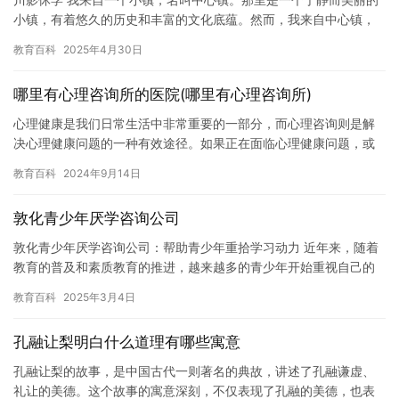
小镇，有着悠久的历史和丰富的文化底蕴。然而，我来自中心镇，
却不却不满足于此。我想离开这里，去寻找更广阔的天地，去实现
教育百科
2025年4月30日
我的…
哪里有心理咨询所的医院(哪里有心理咨询所)
心理健康是我们日常生活中非常重要的一部分，而心理咨询则是解
决心理健康问题的一种有效途径。如果正在面临心理健康问题，或
者需要帮助来应对压力，那么寻找专业的心理咨询机构是非常重要
教育百科
2024年9月14日
的。 …
敦化青少年厌学咨询公司
敦化青少年厌学咨询公司：帮助青少年重拾学习动力 近年来，随着
教育的普及和素质教育的推进，越来越多的青少年开始重视自己的
学习和发展。然而，也有很多青少年因为各种原因面临着厌学的问
教育百科
2025年3月4日
题，…
孔融让梨明白什么道理有哪些寓意
孔融让梨的故事，是中国古代一则著名的典故，讲述了孔融谦虚、
礼让的美德。这个故事的寓意深刻，不仅表现了孔融的美德，也表