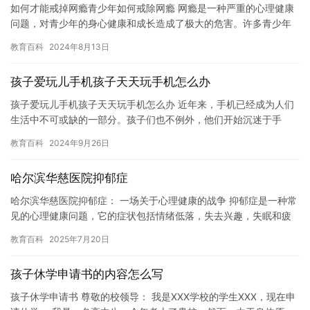
如何才能戒掉网瘾青少年如何戒除网瘾 网瘾是一种严重的心理健康
问题，对青少年的身心健康和成长造成了极大的危害。许多青少年
由于沉迷于网络而失去了正常的生活和学习，甚至出现了学习成绩
教育百科
2024年8月13日
下降…
孩子爱玩儿手机孩子天天玩手机怎么办
孩子爱玩儿手机孩子天天玩手机怎么办 近年来，手机已经成为人们
生活中不可或缺的一部分。孩子们也不例外，他们开始沉迷于手
机，天天玩手机，这对他们的身体健康和社交能力都带来了负面影
教育百科
2024年9月26日
响。 …
哈尔滨华慈医院抑郁症
哈尔滨华慈医院抑郁症： 一场关于心理健康的战争 抑郁症是一种常
见的心理健康问题，它的症状包括情绪低落，失去兴趣，失眠和疲
劳等。近年来，抑郁症在全球范围内的患病率正在不断增长，已成
教育百科
2025年7月20日
为…
孩子休学申请书的内容怎么写
孩子休学申请书 尊敬的校领导： 我是XXX学校的学生XXX，现在申