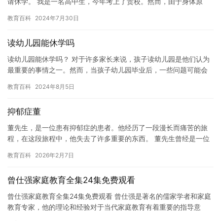
请休学。 我是一名高中生，今年考上了贵校。然而，由于身体原
因，我不得不休学一年。这对我和家人来说是一个沉重的打击，…
教育百科
2024年7月30日
读幼儿园能休学吗
读幼儿园能休学吗？ 对于许多家长来说，孩子读幼儿园是他们认为
最重要的事情之一。然而，当孩子幼儿园毕业后，一些问题可能会
开始困扰家长，例如：是否应该休学一段时间来照顾孩子？这是一
教育百科
2024年8月5日
个非…
抑郁症董
董先生，是一位患有抑郁症的患者。他经历了一段漫长而痛苦的旅
程，在这段旅程中，他失去了许多重要的东西。 董先生曾经是一位
富有的人，他拥有一家成功的企业。但是，由于他患有抑郁症，他
教育百科
2026年2月7日
不得…
曾仕强家庭教育全集24集免费观看
曾仕强家庭教育全集24集免费观看 曾仕强是著名的儒家学者和家庭
教育专家，他的理论和经验对于当代家庭教育有着重要的指导意
义。在本文中，我们将介绍曾仕强家庭教育全集24集免费观看，以