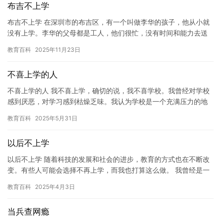
布吉不上学
布吉不上学 在深圳市的布吉区，有一个叫做李华的孩子，他从小就
没有上学。李华的父母都是工人，他们很忙，没有时间和能力去送
他上学。因此，李华只能在家里自己玩耍，看着其他人在学校里学
教育百科
2025年11月23日
习和…
不喜上学的人
不喜上学的人 我不喜上学，确切的说，我不喜学校。我曾经对学校
感到厌恶，对学习感到枯燥乏味。我认为学校是一个充满压力的地
方，让我感到非常疲惫。但是，我也知道，如果不上学，我就无法
教育百科
2025年5月31日
获得…
以后不上学
以后不上学 随着科技的发展和社会的进步，教育的方式也在不断改
变。有些人可能会选择不再上学，而我也打算这么做。 我曾经是一
名传统的学生，每天上学、做作业、参加课外活动，每天都过得非
教育百科
2025年4月3日
常…
当兵查网瘾