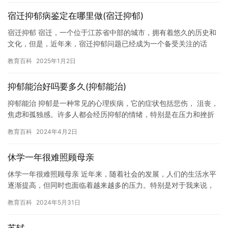
宿迁抑郁病鉴定在哪里做(宿迁抑郁)
宿迁抑郁 宿迁，一个位于江苏省中部的城市，拥有着悠久的历史和
文化，但是，近年来，宿迁抑郁问题已经成为一个备受关注的话
题。 宿迁抑郁是指当地居民出现的抑郁情绪和心理健康问题，这些
教育百科
2025年1月2日
问题…
抑郁能治好吗要多久(抑郁能治)
抑郁能治 抑郁是一种常见的心理疾病，它的症状包括悲伤， 沮丧，
焦虑和孤独感。许多人都会经历抑郁的情绪，特别是在压力和挫折
面前。抑郁不仅会对个人的生活造成负面影响，而且严重的抑郁甚…
教育百科
2024年4月2日
休学一年很难照顾母亲
休学一年很难照顾母亲 近年来，随着社会的发展，人们的生活水平
逐渐提高，但同时也面临着越来越多的压力。特别是对于我来说，
我的家庭更是让我深感责任重大。我的妈妈是一位患有重病的人，
教育百科
2024年5月31日
需要…