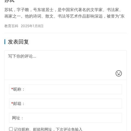
苏轼
苏轼，字子瞻，号东坡居士，是中国宋代著名的文学家、书法家、
画家之一。他的诗词、散文、书法等艺术作品影响深远，被誉为“东
坡学派”。 苏轼的文学才华令人钦佩。他的诗词清新脱俗，富有哲
教育百科
2025年1月8日
理…
发表回复
*
昵称：
*
邮箱：
网址：
记住昵称、邮箱和网址，下次评论免输入