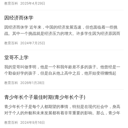
教育百科
2025年4月29日
可以…
因经济而休学
因经济而休学 近年来，中国的经济发展迅速，但也面临着一些挑
战。其中一个挑战就是经济压力的增大。许多学生因为经济原因而
休学，这给学校和教育行业带来了一些挑战。 对于一些学生来说，
教育百科
2024年7月25日
休学…
堂哥不上学
我的堂哥叫做李明，他是一个和我年龄差不多的孩子。他曾经是一
个勤奋好学的孩子，但是自从他上高中之后，他开始变得懒惰起
来，不再像以前一样认真读书。 我和家人曾经试图帮助他，但是我
教育百科
2026年1月28日
们也知…
青少年长个子最佳时期(青少年长个子)
青少年长个子是每个人都期望的事情，特别是在现代社会中，身高
对于个人的外貌和未来发展都有着非常重要的影响。那么，青少年
长个子的过程和注意事项是什么呢？本文将为您一一解答。 一、青
教育百科
2024年9月16日
少年…