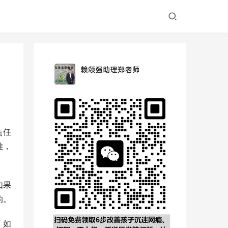
责任
难，
如果
的。
，如