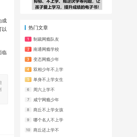
为成
热门文章
可以
制裁网瘾队友
南通网瘾学校
面临
变态网瘾少年
双相少年不上学
单身不上学女生
担
刻
周六上学不
咸宁网瘾少年
商丘不上学女孩
哪个名人不上学
商丘还上学不