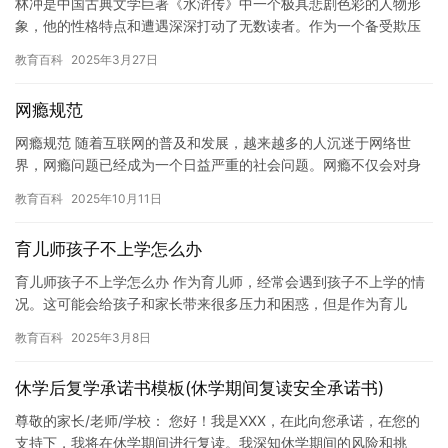
林冲是中国古典文学巨著《水浒传》中一个极具悲剧色彩的人物形
象，他的性格特点和遭遇深深打动了无数读者。作为一个备受欺压
的英雄，林冲的性格既展现了隐忍、忠厚的一面，又隐藏着强烈的
教育百科
2025年3月27日
反抗精…
网瘾规范
网瘾规范 随着互联网的普及和发展，越来越多的人沉迷于网络世
界，网瘾问题已经成为一个日益严重的社会问题。网瘾不仅会对身
体和心理健康造成负面影响，还会对学业、工作和社会交往带来负
教育百科
2025年10月11日
面影响…
育儿师孩子不上学怎么办
育儿师孩子不上学怎么办 作为育儿师，经常会遇到孩子不上学的情
况。这可能会给孩子和家长带来很多压力和困惑，但是作为育儿
师，我们有责任帮助这些问题找到解决方法。 首先，我们需要了解
教育百科
2025年3月8日
孩子…
休学后复学承诺书模板(休学期间复读安全承诺书)
尊敬的家长/老师/学校： 您好！我是XXX，在此向您承诺，在您的
支持下，我将在休学期间进行复读。我深知休学期间的风险和挑