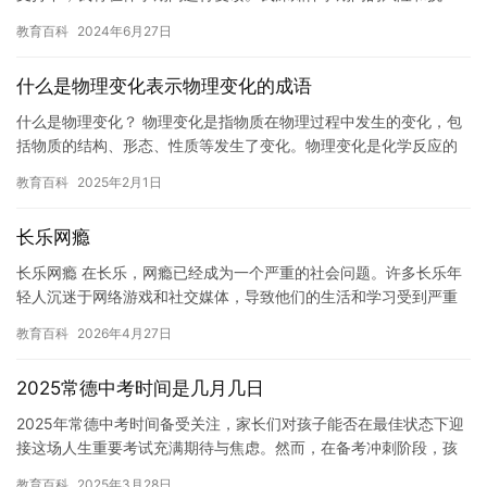
战，也明白复读对于我的学业和未来的至关重要。因此，我郑重承
教育百科
2024年6月27日
诺…
什么是物理变化表示物理变化的成语
什么是物理变化？ 物理变化是指物质在物理过程中发生的变化，包
括物质的结构、形态、性质等发生了变化。物理变化是化学反应的
对称，也是物质间变化的本质。 在物理变化中，物质不再具有原有
教育百科
2025年2月1日
的…
长乐网瘾
长乐网瘾 在长乐，网瘾已经成为一个严重的社会问题。许多长乐年
轻人沉迷于网络游戏和社交媒体，导致他们的生活和学习受到严重
影响。 网瘾的危害在于它可以影响人的各个方面。首先，网瘾会干
教育百科
2026年4月27日
扰…
2025常德中考时间是几月几日
2025年常德中考时间备受关注，家长们对孩子能否在最佳状态下迎
接这场人生重要考试充满期待与焦虑。然而，在备考冲刺阶段，孩
子们的专注力往往受到各种因素的干扰，尤其是网络成瘾问题，令
教育百科
2025年3月28日