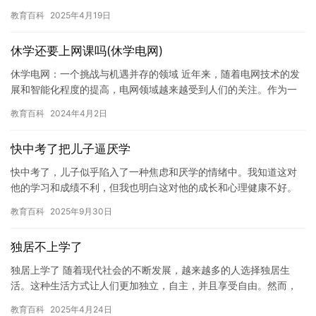
为国际化语言无疑是一个热门选择，但近年来，“小语种”（如日语、
教育百科
2025年4月19日
…
休学还要上网课吗(休学电网)
休学电网：一个挑战与机遇并存的领域 近年来，随着电网技术的发
展和智能化程度的提高，电网领域越来越受到人们的关注。作为一
个与人们生活息息相关的领域，电网的发展不仅关系到人们的电力
教育百科
2024年4月2日
供应…
快中考了把儿子逼厌学
快中考了，儿子似乎陷入了一种焦虑和厌学的情绪中。我知道这对
他的学习和成绩不利，但我也明白这对他的成长和心理健康不好。
于是，我开始试图通过一些方法来激励他，但每次都以失败告终。
教育百科
2025年9月30日
现在，…
独居不上学了
独居上学了 随着现代社会的不断发展，越来越多的人选择独居生
活。这种生活方式让人们更加独立，自主，并且享受自由。然而，
独居也带来了许多问题，其中之一就是学习问题。对于那些没有家
教育百科
2025年4月24日