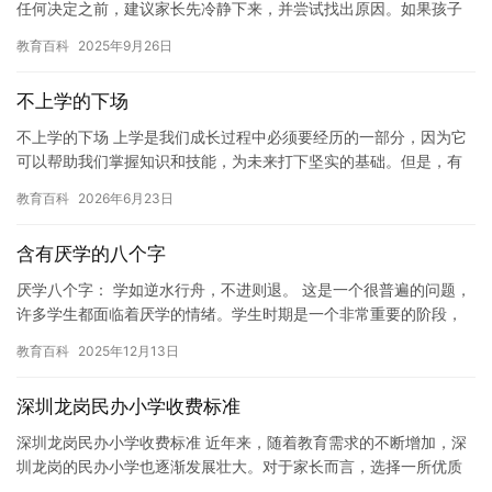
任何决定之前，建议家长先冷静下来，并尝试找出原因。如果孩子
确实不想上学，那么以下是一些建议，可以帮助家长解决这个问
教育百科
2025年9月26日
题。 1…
不上学的下场
不上学的下场 上学是我们成长过程中必须要经历的一部分，因为它
可以帮助我们掌握知识和技能，为未来打下坚实的基础。但是，有
些人可能因为各种原因不想上学，比如成绩不好、家庭原因、社会
教育百科
2026年6月23日
压力…
含有厌学的八个字
厌学八个字： 学如逆水行舟，不进则退。 这是一个很普遍的问题，
许多学生都面临着厌学的情绪。学生时期是一个非常重要的阶段，
他们需要学习许多知识和技能，以便在未来的生活中取得成功。但
教育百科
2025年12月13日
是…
深圳龙岗民办小学收费标准
深圳龙岗民办小学收费标准 近年来，随着教育需求的不断增加，深
圳龙岗的民办小学也逐渐发展壮大。对于家长而言，选择一所优质
的民办小学已经成为了他们的重要考虑因素之一。然而，对于民办