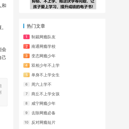
人和
热门文章
展。
制裁网瘾队友
南通网瘾学校
能会
变态网瘾少年
自己
双相少年不上学
单身不上学女生
周六上学不
担
刻
商丘不上学女孩
咸宁网瘾少年
去除网瘾必备
反对网瘾短片