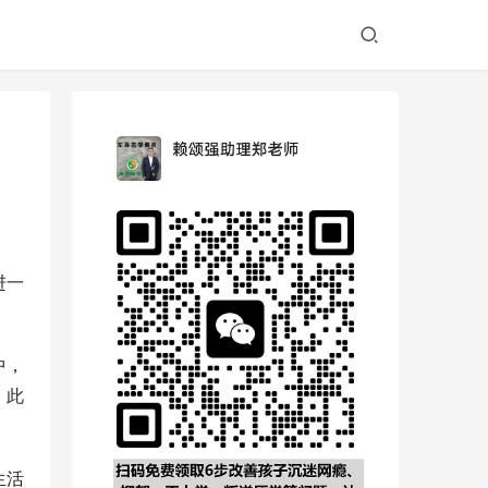
进一
中，
。此
生活